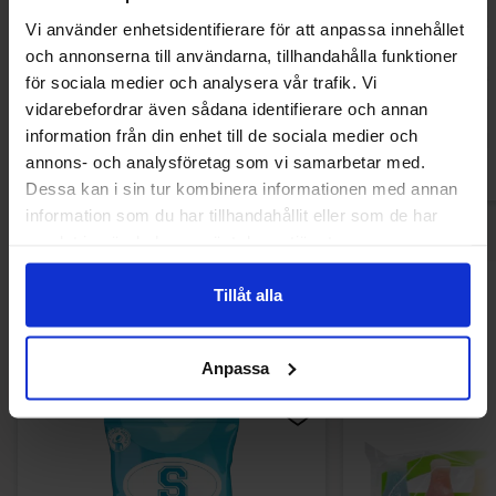
Mike and Ike Sour Watermelon 120g
Tootsie Do
Vi använder enhetsidentifierare för att anpassa innehållet
och annonserna till användarna, tillhandahålla funktioner
34.93 kr
36.90
för sociala medier och analysera vår trafik. Vi
vidarebefordrar även sådana identifierare och annan
Köp
Kö
information från din enhet till de sociala medier och
annons- och analysföretag som vi samarbetar med.
Dessa kan i sin tur kombinera informationen med annan
information som du har tillhandahållit eller som de har
samlat in när du har använt deras tjänster.
Tillåt alla
Andra gillade
Anpassa
-11%