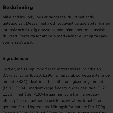
Beskrivning
Mike and Ike Jolly Joes är färgglada, druvsmakande
gelégodisar. Dessa mjuka och tuggvänliga godisbitar har en
intensiv och fruktig druvsmak som påminner om klassisk
druvsaft. Perfekta för att dela med vänner eller njuta själv
som en söt treat.
Ingredienser
Socker, majssirap, modifierad matstärkelse, mindre än
0,5% av; syror (E330, E296, fumarsyra), surhetsreglerande
medel (E331), dextrin, artificiell arom, glaseringsmedel
(E903, E904), mediumkedjelånga triglycerider, färg; E129,
E133. Innehåller AZO-färgämnen som kan ha negativ
effekt på barns beteende och koncentration. Innehåller
genmodifierad ingrediens. Näringsinformation: Per 100g.