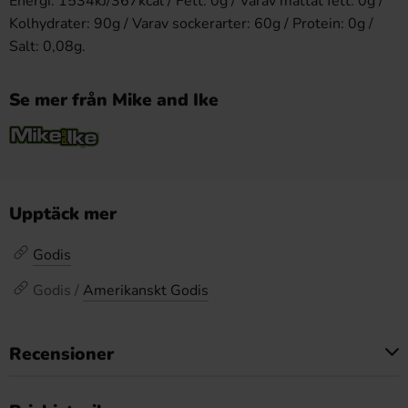
Energi: 1534kJ/367kcal / Fett: 0g / Varav mättat fett: 0g /
Kolhydrater: 90g / Varav sockerarter: 60g / Protein: 0g /
Salt: 0,08g.
Se mer från Mike and Ike
Upptäck mer
Godis
Godis /
Amerikanskt Godis
Recensioner
Produkten har inga recensioner