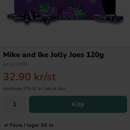
Mike and Ike Jolly Joes 120g
Art nr:
23785
32.90 kr
/st
Jämförpris 274.17 kr / kilo el. liter
Köp
Finns i lager 66 st