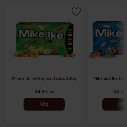
Mike and Ike Original Fruits 120g
Mike and Ike Ber
34.93 kr
34.93
Köp
Kö