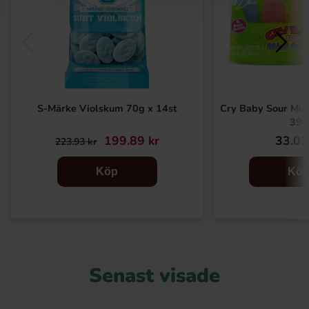
S-Märke Violskum 70g x 14st
Cry Baby Sour Mini
39g
199.89 kr
33.03
223.93 kr
Köp
Kö
Senast visade