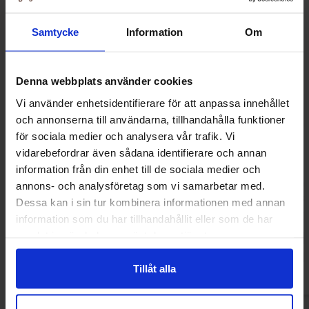
-37%
Samtycke
Information
Om
Denna webbplats använder cookies
Vi använder enhetsidentifierare för att anpassa innehållet
och annonserna till användarna, tillhandahålla funktioner
för sociala medier och analysera vår trafik. Vi
vidarebefordrar även sådana identifierare och annan
information från din enhet till de sociala medier och
Marabou Chokladkaka Oreo
Marabou Cho
annons- och analysföretag som vi samarbetar med.
160g(BF:2026-07-24)
Apelsinkrok
Dessa kan i sin tur kombinera informationen med annan
24.99 kr
46.91
39.90 kr
information som du har tillhandahållit eller som de har
samlat in när du har använt deras tjänster.
Köp
Kö
Tillåt alla