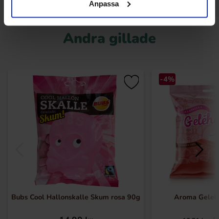
Anpassa
Andra gillade
-4%
Bubs Cool Hallonskalle Skum rosa 90g
Aroma Geleh