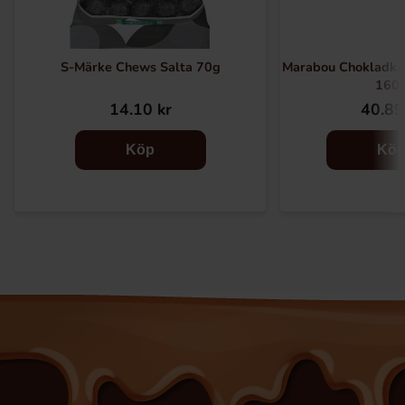
S-Märke Chews Salta 70g
Marabou Chokladkak
160
14.10 kr
40.89
Köp
Kö