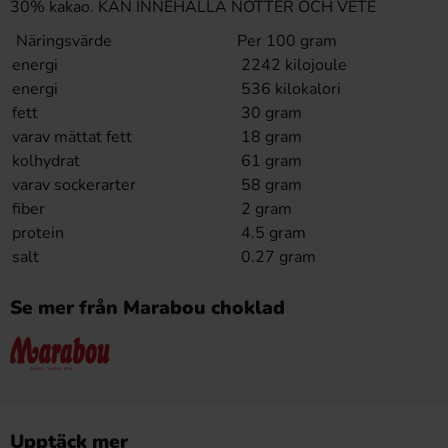
30% kakao. KAN INNEHÅLLA NÖTTER OCH VETE
Näringsvärde
Per 100 gram
energi
2242 kilojoule
energi
536 kilokalori
fett
30 gram
varav mättat fett
18 gram
kolhydrat
61 gram
varav sockerarter
58 gram
fiber
2 gram
protein
4.5 gram
salt
0.27 gram
Se mer från Marabou choklad
Upptäck mer