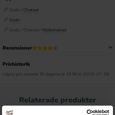
Godis /
Choklad
Godis
Godis / Choklad /
Mjölkchoklad
Recensioner
Produkten har inga recensioner
Prishistorik
Lägsta pris senaste 30 dagarna är 19.90 kr (2026-07-16)
Relaterade produkter