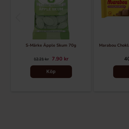
S-Märke Äpple Skum 70g
Marabou Chokla
7.90 kr
40
12.21 kr
Köp