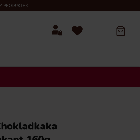
KA PRODUKTER
Chokladkaka
okant 160g