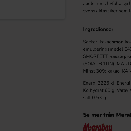
apelsinens livfulla syr
svensk klassiker som l
Ingredienser
Socker, kakao
smör
, ka
emulgeringsmedel E4
SMÖRFETT,
vassle
pr
(SOJALECITIN), MANDE
Minst 30% kakao. 
Energi 2225 kJ, Energi 
Kolhydrat 60 g, Varav 
salt 0.53 g
Se mer från Mara