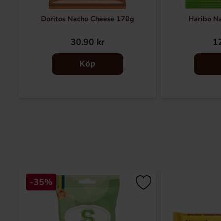
Doritos Nacho Cheese 170g
Haribo N
30.90 kr
12
Köp
-35%