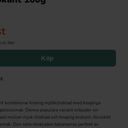
st
el. liter
Köp
st
nt kombinerar krämig mjölkchoklad med knapriga
 apelsinsmak. Denna populära variant erbjuder en
st mellan mjuk choklad och knaprig krokant, förstärkt
nsmak. Den söta chokladen balanseras perfekt av