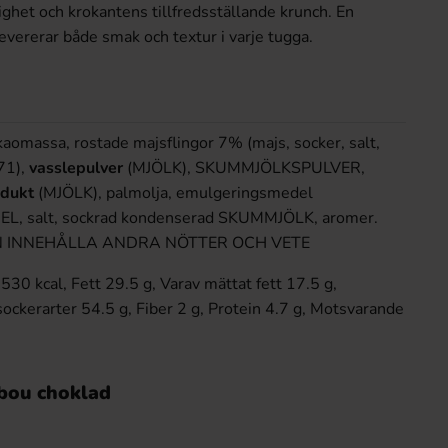
lighet och krokantens tillfredsställande krunch. En
evererar både smak och textur i varje tugga.
kaomassa, rostade majsflingor 7% (majs, socker, salt,
71),
vassle
pulver
(MJÖLK), SKUMMJÖLKSPULVER,
odukt
(MJÖLK), palmolja, emulgeringsmedel
L, salt, sockrad kondenserad SKUMMJÖLK, aromer.
KAN INNEHÅLLA ANDRA NÖTTER OCH VETE
530 kcal, Fett 29.5 g, Varav mättat fett 17.5 g,
sockerarter 54.5 g, Fiber 2 g, Protein 4.7 g, Motsvarande
bou choklad