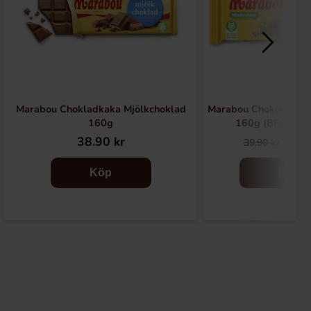
Marabou Chokladkaka Mjölkchoklad
Marabou Chokladkaka
160g
160g (BF:2026
38.90 kr
22.
39.90 kr
Köp
Köp