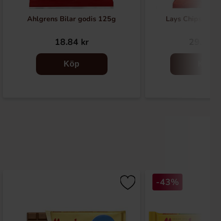
Ahlgrens Bilar godis 125g
Lays Chips Salt
18.84 kr
29.25 k
Köp
Köp
-43%