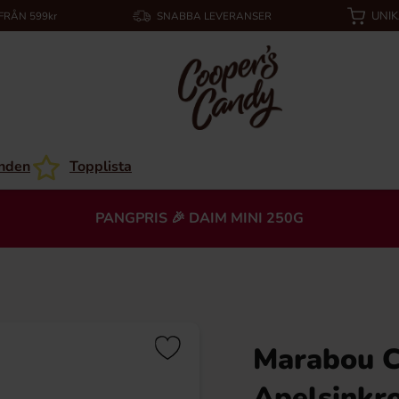
UNI
 FRÅN 599kr
SNABBA LEVERANSER
nden
Topplista
PANGPRIS 🎉 DAIM MINI 250G
Marabou 
Apelsinkr