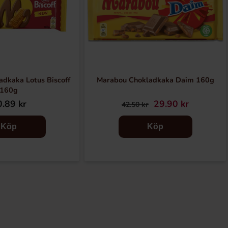
dkaka Lotus Biscoff
Marabou Chokladkaka Daim 160g
160g
.89 kr
29.90 kr
42.50 kr
Köp
Köp