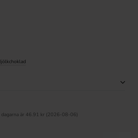
jölkchoklad
Produkten har inga recensioner
0 dagarna är 46.91 kr (2026-08-06)