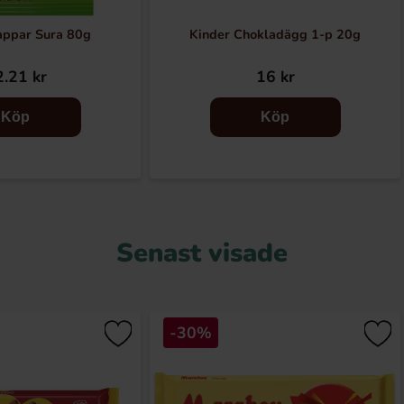
appar Sura 80g
Kinder Chokladägg 1-p 20g
.21 kr
16 kr
Köp
Köp
Senast visade
-30%