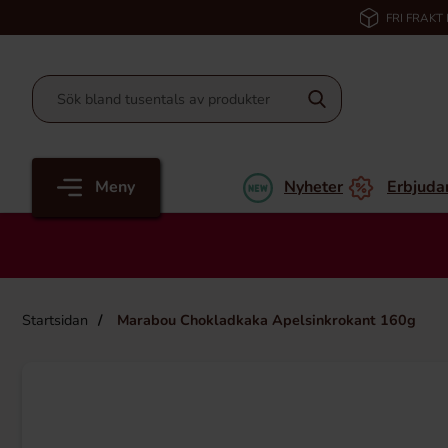
FRI FRAKT
Meny
Nyheter
Erbjuda
Startsidan
Marabou Chokladkaka Apelsinkrokant 160g