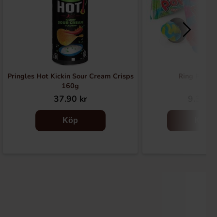
Pringles Hot Kickin Sour Cream Crisps
Ring Pop (1
160g
37.90 kr
9.37 kr
Köp
Köp