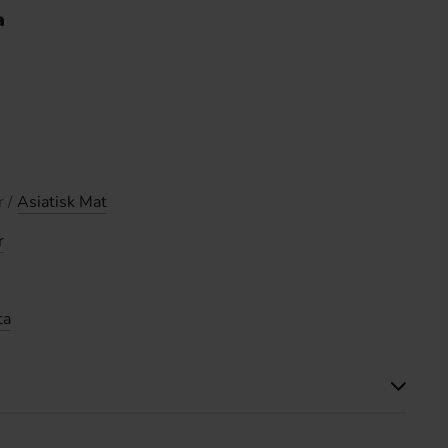
a
r /
Asiatisk Mat
r
ta
Produkten har inga recensioner