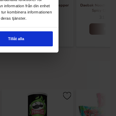
Daebak Noodle Bowl Ghost Pepper
Daebak Noodle Bow
n information från din enhet
Spicy Chicken 79g
Spicy Chicke
 tur kombinera informationen
31.13 kr
31.13 k
deras tjänster.
Köp
Köp
Tillåt alla