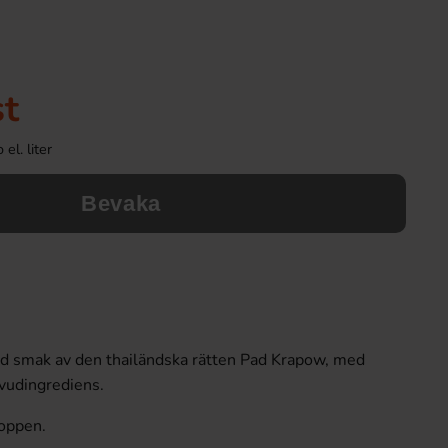
st
el. liter
Bevaka
 smak av den thailändska rätten Pad Krapow, med
vudingrediens.
koppen.