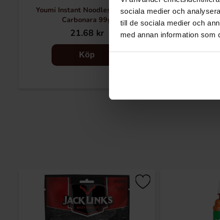
Youmi Instant Noodles Creamy
Youmi Instant
sociala medier och analysera 
Carbonara 99g
Fla
till de sociala medier och a
21.68 kr
21
med annan information som du 
Köp