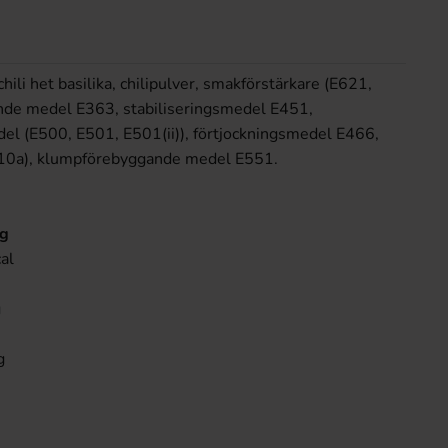
 chili het basilika, chilipulver, smakförstärkare (E621,
nde medel E363, stabiliseringsmedel E451,
el (E500, E501, E501(ii)), förtjockningsmedel E466,
10a), klumpförebyggande medel E551.
0g
al
g
g