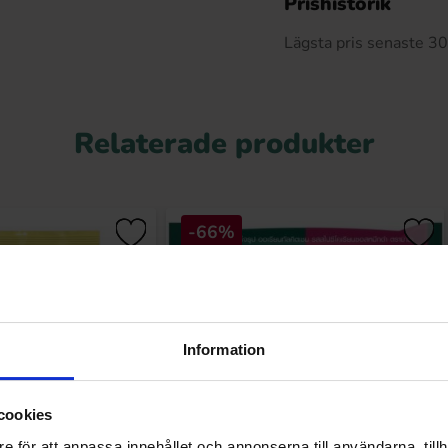
Prishistorik
Lägsta pris senaste 3
Relaterade produkter
-66%
Information
cookies
e för att anpassa innehållet och annonserna till användarna, tillh