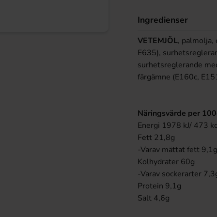
Ingredienser
VETEMJÖL
, palmolja,
E635), surhetsreglera
surhetsreglerande med
färgämne (E160c, E15
Näringsvärde per 10
Energi 1978 kJ/ 473 kc
Fett 21,8g
-Varav mättat fett 9,1
Kolhydrater 60g
-Varav sockerarter 7,3
Protein 9,1g
Salt 4,6g