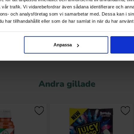
 Noodles Say Cheeze
Mama Squid Game Spicy Korean Squid
vår trafik. Vi vidarebefordrar även sådana identifierare och anna
vour 104g
Ink Flavour Instant Ramen Noodles 85g
nnons- och analysföretag som vi samarbetar med. Dessa kan i sin
.68 kr
19 kr
56.69 kr
har tillhandahållit eller som de har samlat in när du har använt 
Köp
Köp
Anpassa
Andra gillade