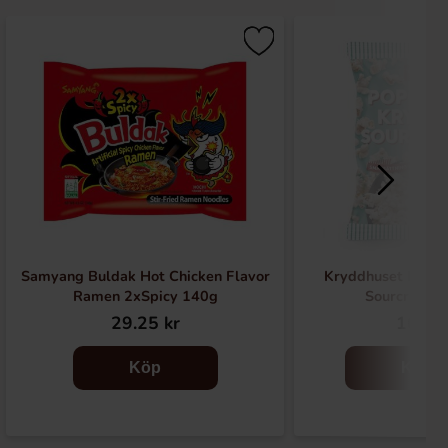
Samyang Buldak Hot Chicken Flavor
Kryddhuset Popco
Ramen 2xSpicy 140g
Sourcream 
29.25 kr
16 kr
Köp
Köp