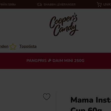
UNI
 FRÅN 599kr
SNABBA LEVERANSER
nden
Topplista
PANGPRIS 🎉 DAIM MINI 250G
Mama Insta
Cup 60g