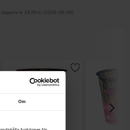
0 dagarna är 19.89 kr (2026-08-09)
Om
andahålla funktioner för