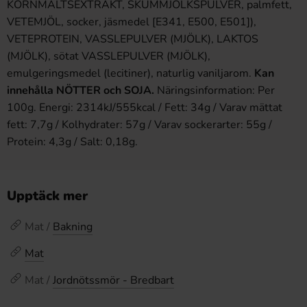
KORNMALTS­EXTRAKT, SKUMMJÖLKSPULVER, palmfett,
VETEMJÖL, socker, jäsmedel [E341, E500, E501]),
VETEPROTEIN, VASSLEPULVER (MJÖLK), LAKTOS
(MJÖLK), sötat VASSLEPULVER (MJÖLK),
emulgeringsmedel (lecitiner), naturlig vaniljarom.
Kan
innehålla NÖTTER och SOJA.
Näringsinformation: Per
100g. Energi: 2314kJ/555kcal / Fett: 34g / Varav mättat
fett: 7,7g / Kolhydrater: 57g / Varav sockerarter: 55g /
Protein: 4,3g / Salt: 0,18g.
Upptäck mer
Mat /
Bakning
Mat
Mat /
Jordnötssmör - Bredbart