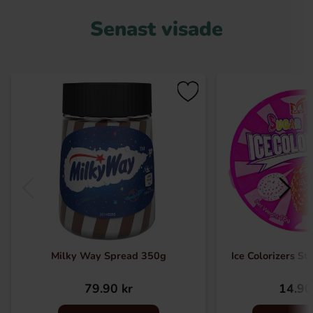
Senast visade
Milky Way Spread 350g
Ice Colorizers S
79.90 kr
14.90