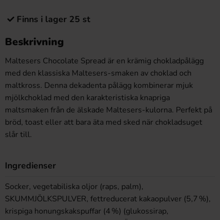
Finns i lager 25 st
Beskrivning
Maltesers Chocolate Spread är en krämig chokladpålägg
med den klassiska Maltesers-smaken av choklad och
maltkross. Denna dekadenta pålägg kombinerar mjuk
mjölkchoklad med den karakteristiska knapriga
maltsmaken från de älskade Maltesers-kulorna. Perfekt på
bröd, toast eller att bara äta med sked när chokladsuget
slår till.
Ingredienser
Socker, vegetabiliska oljor (raps, palm),
SKUMMJÖLKSPULVER, fettreducerat kakaopulver (5,7 %),
krispiga honungskakspuffar (4 %) (glukossirap,