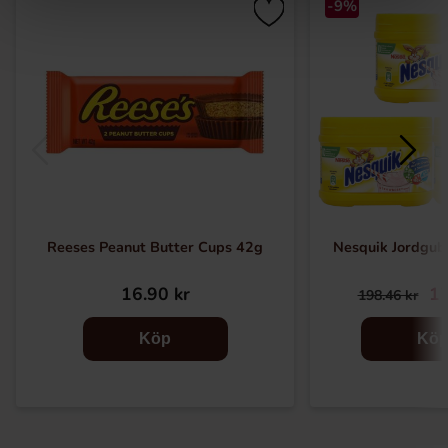
-9%
Reeses Peanut Butter Cups 42g
Nesquik Jordgub
16.90 kr
17
198.46 kr
Köp
Kö