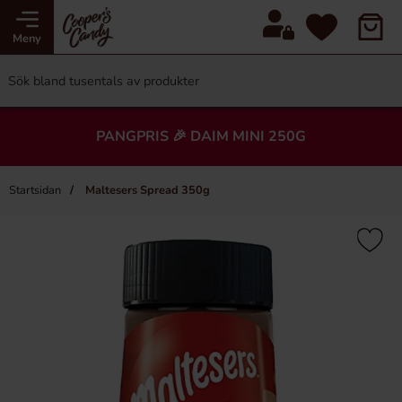
Meny
PANGPRIS 🎉 DAIM MINI 250G
Startsidan
Maltesers Spread 350g