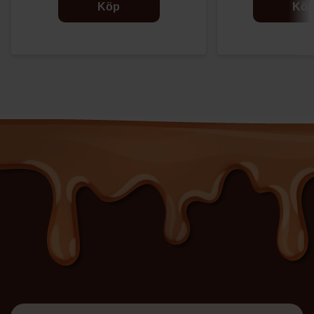
Köp
Kö