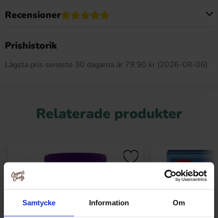
Recensioner
Produkten har inga recensioner
Prishistorik
Lägsta pris senaste 30 dagarna är 79.90 kr (2026-08-06)
Relaterade produkter
Samtycke
Information
Om