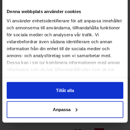
Denna webbplats använder cookies
Vi använder enhetsidentifierare för att anpassa innehållet
och annonserna till användarna, tillhandahålla funktioner
Cadbury Caramel Spread 400g
Betty Crocker OR
för sociala medier och analysera vår trafik. Vi
385
vidarebefordrar även sådana identifierare och annan
75.62 kr
85.09
information från din enhet till de sociala medier och
annons- och analysföretag som vi samarbetar med.
Köp
Kö
Dessa kan i sin tur kombinera informationen med annan
information som du har tillhandahållit eller som de har
samlat in när du har använt deras tjänster.
Tillåt alla
Andra gillade
Anpassa