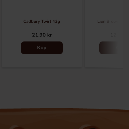
Cadbury Twirl 43g
Lion Brownie St
21.90 kr
12.90 k
Köp
Köp