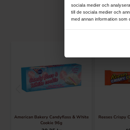
sociala medier och analysera 
till de sociala medier och a
med annan information som du 
American Bakery Candyfloss & White
Reeses Crispy C
Cookie 96g