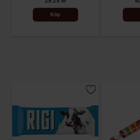
29.25 kr
40
Köp