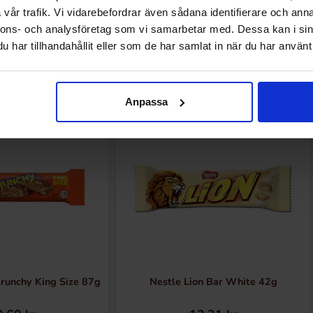
vår trafik. Vi vidarebefordrar även sådana identifierare och anna
nnons- och analysföretag som vi samarbetar med. Dessa kan i sin
har tillhandahållit eller som de har samlat in när du har använt 
Andra gillade
Anpassa
runchy King Size 87g
Nestle Lion Bar White 42g