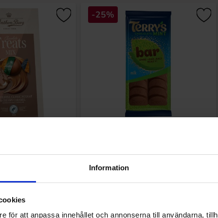
-25%
olate Treats Mix 112g
Terrys Mint Chocolate Bar 90g
.85 kr
24.90 kr
33.03 kr
Information
Köp
Köp
cookies
e för att anpassa innehållet och annonserna till användarna, tillh