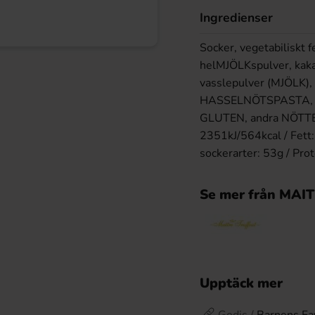
Ingredienser
Socker, vegetabiliskt f
helMJÖLKspulver, kak
vasslepulver (MJÖLK),
HASSELNÖTSPASTA, JO
GLUTEN, andra NÖTTER
2351kJ/564kcal / Fett: 
sockerarter: 53g / Prot
Se mer från MA
Upptäck mer