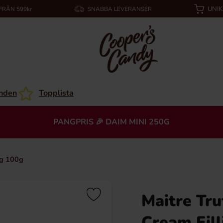
UNI
 FRÅN 599kr
SNABBA LEVERANSER
nden
Topplista
PANGPRIS 🎉 DAIM MINI 250G
ng 100g
Maitre Tru
Cream Fill