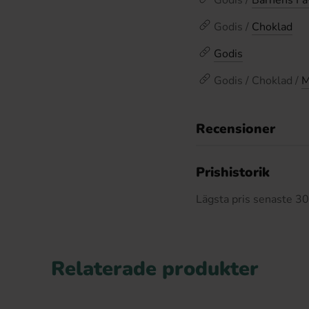
Godis /
Barnens Fa
Godis /
Choklad
Godis
Godis / Choklad /
M
Recensioner
Prishistorik
Lägsta pris senaste 3
Relaterade produkter