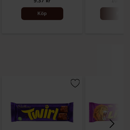
9.37 kr
10.90 k
Köp
Köp