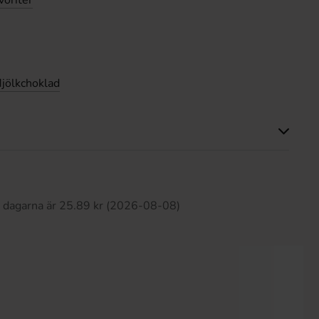
voriter
jölkchoklad
Produkten har inga recensioner
0 dagarna är 25.89 kr (2026-08-08)