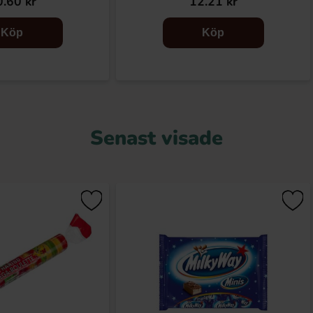
.60 kr
12.21 kr
Köp
Köp
Senast visade