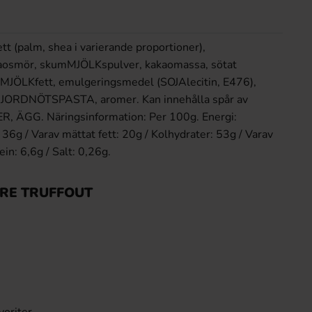
ett (palm, shea i varierande proportioner),
aosmör, skumMJÖLKspulver, kakaomassa, sötat
 MJÖLKfett, emulgeringsmedel (SOJAlecitin, E476),
RDNÖTSPASTA, aromer. Kan innehålla spår av
, ÄGG. Näringsinformation: Per 100g. Energi:
36g / Varav mättat fett: 20g / Kolhydrater: 53g / Varav
ein: 6,6g / Salt: 0,26g.
ITRE TRUFFOUT