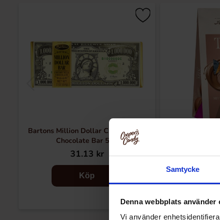
Bartons Million Dollar Creamy Milk
Anthon Berg Choc
Chocolate Bar 57g
31.13 kr
53
Samtycke
Köp
Denna webbplats använder 
Vi använder enhetsidentifierar