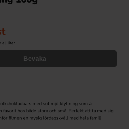
st
el. liter
Bevaka
jölkchokladbars med söt mjölkfyllning som är
en favorit hos både stora och små. Perfekt att ta med sig
mför filmen en mysig lördagskväll med hela familj!