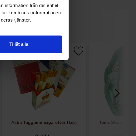
n information från din enhet
 tur kombinera informationen
deras tjänster.
Tillåt alla
Asba Tuggummicigaretter (1st)
Toms Stora Mintg