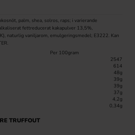
okosnöt, palm, shea, solros, raps; i varierande
 alkaliserat fettreducerat kakapulver 13,5%,
K), naturlig vaniljarom, emulgeringsmedel; E3222. Kan
TER.
Per 100gram
2547
614
48g
39g
39g
37g
4,2g
0,34g
ITRE TRUFFOUT