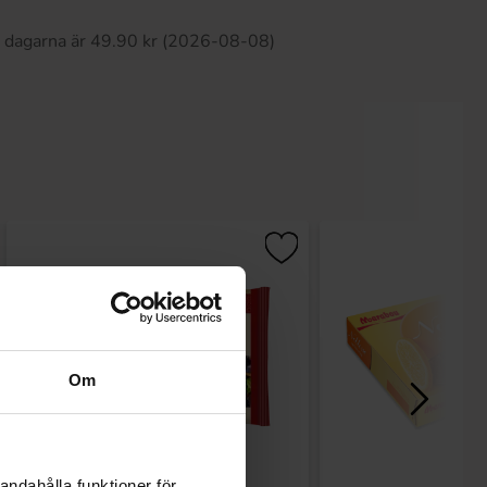
0 dagarna är 49.90 kr (2026-08-08)
Om
andahålla funktioner för