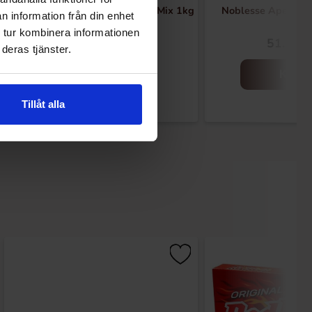
Maitre Truffout Pralines Crispy Mix 1kg
Noblesse Apelsin 
n information från din enhet
 tur kombinera informationen
189.19 kr
51.96 k
deras tjänster.
Köp
Köp
Tillåt alla