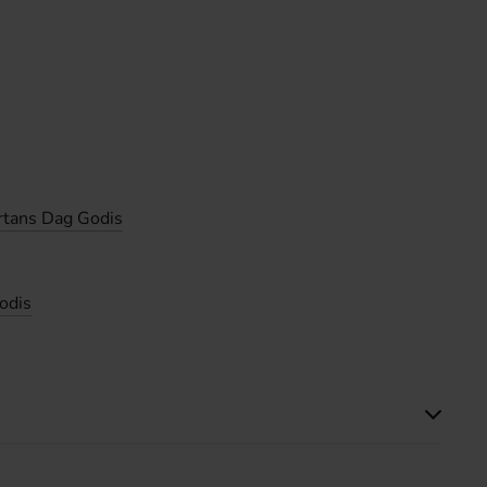
rtans Dag Godis
odis
Produkten har inga recensioner