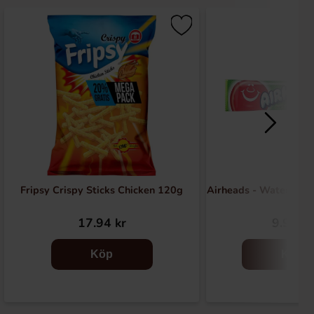
Fripsy Crispy Sticks Chicken 120g
Airheads - Watermelo
17.94 kr
9.90 kr
Köp
Köp