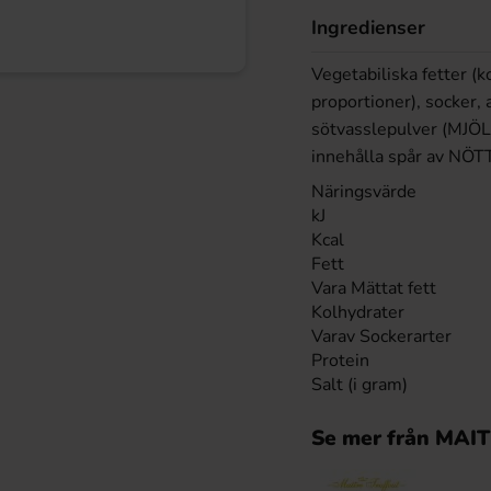
Ingredienser
Vegetabiliska fetter (k
proportioner), socker,
sötvasslepulver (MJÖL
innehålla spår av NÖT
Näringsvärde
kJ
Kcal
Fett
Vara Mättat fett
Kolhydrater
Varav Sockerarter
Protein
Salt (i gram)
Se mer från MA