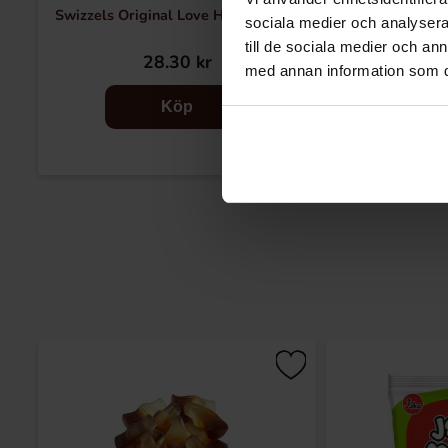
Swizzels Original Love Hearts 127g
Swizzels 
sociala medier och analysera 
till de sociala medier och a
28.30 kr
38
med annan information som du 
Köp