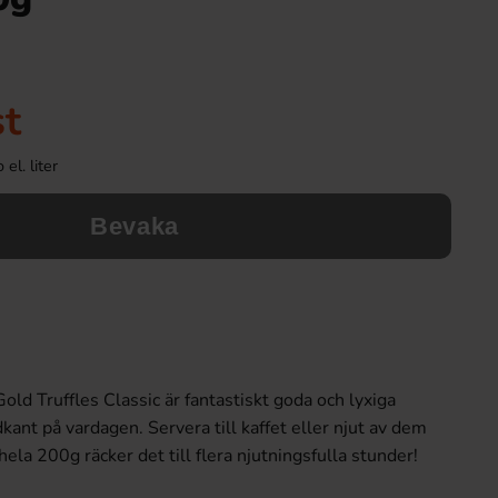
st
el. liter
Bevaka
old Truffles Classic är fantastiskt goda och lyxiga
dkant på vardagen. Servera till kaffet eller njut av dem
ela 200g räcker det till flera njutningsfulla stunder!