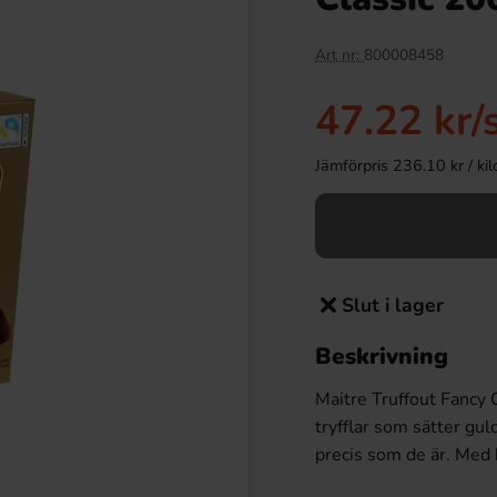
Art nr:
800008458
47.22 kr
/
Jämförpris 236.10 kr / kilo 
Slut i lager
Beskrivning
Maitre Truffout Fancy G
tryfflar som sätter gul
precis som de är. Med h