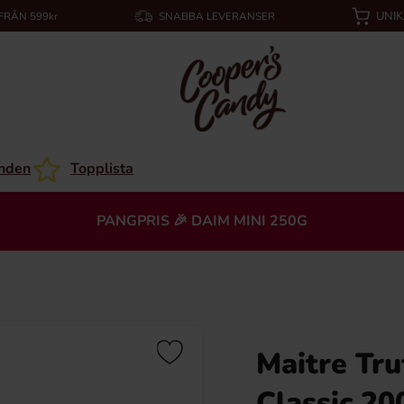
UNI
 FRÅN 599kr
SNABBA LEVERANSER
nden
Topplista
PANGPRIS 🎉 DAIM MINI 250G
Maitre Tru
Classic 20