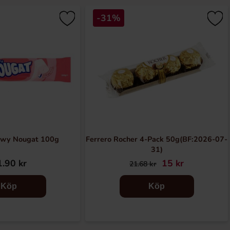
-31%
ewy Nougat 100g
Ferrero Rocher 4-Pack 50g(BF:2026-07-
31)
.90 kr
15 kr
21.68 kr
Köp
Köp