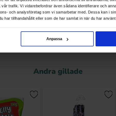
Love Hearts 3kg
Riesen Dark Toffee 45g
vår trafik. Vi vidarebefordrar även sådana identifierare och anna
nnons- och analysföretag som vi samarbetar med. Dessa kan i sin
9.90 kr
12.21 kr
har tillhandahållit eller som de har samlat in när du har använt 
Köp
Köp
Anpassa
Andra gillade