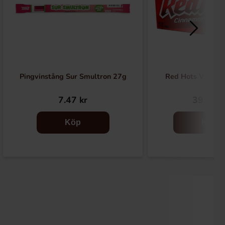
Pingvinstång Sur Smultron 27g
Red Hots Video 
7.47 kr
39.90 k
Köp
Köp