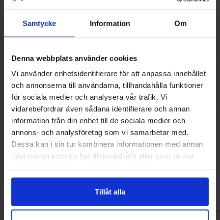
Samtycke
Information
Om
Denna webbplats använder cookies
Vi använder enhetsidentifierare för att anpassa innehållet
och annonserna till användarna, tillhandahålla funktioner
för sociala medier och analysera vår trafik. Vi
vidarebefordrar även sådana identifierare och annan
information från din enhet till de sociala medier och
Bartons Million Dollar Creamy Milk
Anthon Berg Chocol
annons- och analysföretag som vi samarbetar med.
Chocolate Bar 57g
112
Dessa kan i sin tur kombinera informationen med annan
31.13 kr
53.85
information som du har tillhandahållit eller som de har
samlat in när du har använt deras tjänster.
Köp
Kö
Tillåt alla