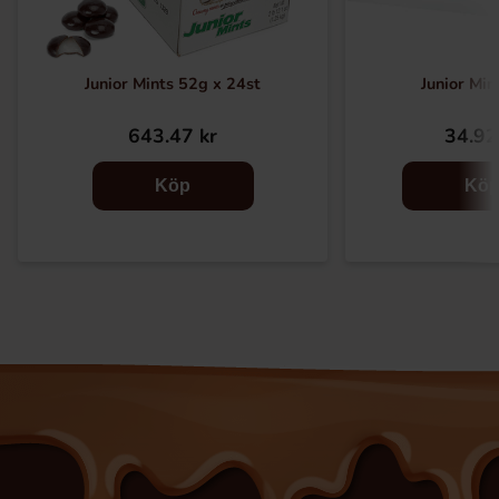
Junior Mints 52g x 24st
Junior Min
643.47 kr
34.92
Köp
Kö