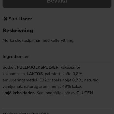
Bevaka
Slut i lager
Beskrivning
Mörka chokladpinnar med kaffefyllning.
Ingredienser
Socker,
FULLMJÖLKSPULVER
, kakaosmör,
kakaomassa,
LAKTOS
, palmfett, kaffe 0,8%,
emulgeringsmedel: E322; apelsinolja 0,7%, naturlig
vaniljsmak, naturlig arom. minst 49% kakao
i
mjölkchokladen
. Kan innehålla spår av
GLUTEN