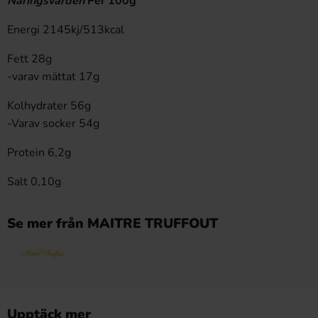
Näringsvärden
Per 100g
Energi 2145kj/513kcal
Fett 28g
-varav mättat 17g
Kolhydrater 56g
-Varav socker 54g
Protein 6,2g
Salt 0,10g
Se mer från MAITRE TRUFFOUT
Upptäck mer