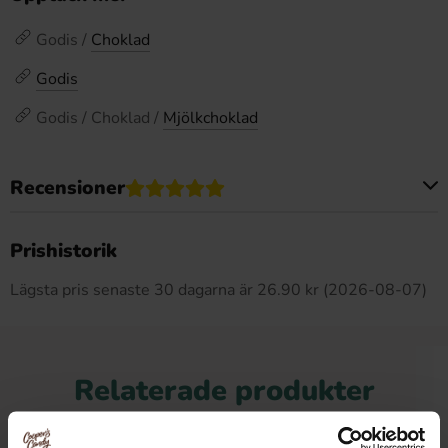
Godis /
Choklad
Godis
Godis / Choklad /
Mjölkchoklad
Recensioner
Produkten har inga recensioner
Prishistorik
Lägsta pris senaste 30 dagarna är 26.90 kr (2026-08-07)
Relaterade produkter