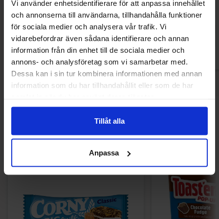
Vi använder enhetsidentifierare för att anpassa innehållet
54.90 kr
59.90
och annonserna till användarna, tillhandahålla funktioner
för sociala medier och analysera vår trafik. Vi
Köp
Kö
vidarebefordrar även sådana identifierare och annan
information från din enhet till de sociala medier och
annons- och analysföretag som vi samarbetar med.
Dessa kan i sin tur kombinera informationen med annan
information som du har tillhandahållit eller som de har
samlat in när du har använt deras tjänster.
Andra gillade
Tillåt alla
Anpassa