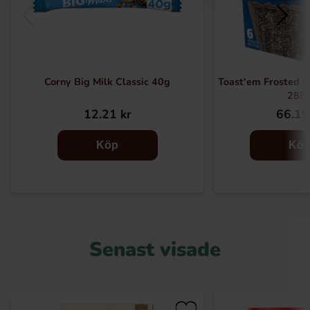
Corny Big Milk Classic 40g
Toast'em Frosted C
288
12.21 kr
66.15
Köp
Kö
Senast visade