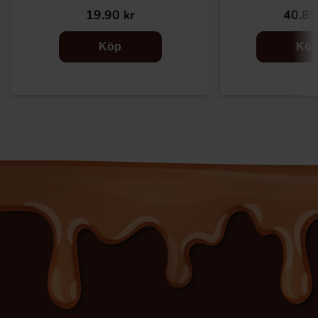
19.90 kr
40.89
Köp
Kö