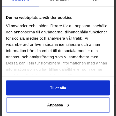
Denna webbplats använder cookies
Vi använder enhetsidentifierare för att anpassa innehållet
och annonserna till användarna, tillhandahålla funktioner
för sociala medier och analysera vår trafik. Vi
Nutella Biscuit 193g
Lotus Biscoff San
vidarebefordrar även sådana identifierare och annan
150
information från din enhet till de sociala medier och
50.06 kr
28.30
annons- och analysföretag som vi samarbetar med.
Dessa kan i sin tur kombinera informationen med annan
Köp
Kö
information som du har tillhandahållit eller som de har
samlat in när du har använt deras tjänster.
Tillåt alla
Anpassa
Andra gillade