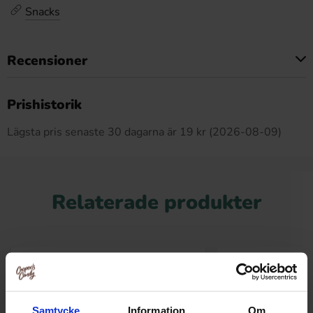
Snacks
Recensioner
Produkten har inga recensioner
Prishistorik
Lägsta pris senaste 30 dagarna är 19 kr (2026-08-09)
Relaterade produkter
Samtycke
Information
Om