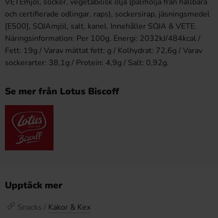
VETEmjöl, socker, vegetabilisk olja (palmolja från hållbara
och certifierade odlingar, raps), sockersirap, jäsningsmedel
[E500], SOJAmjöl, salt, kanel. Innehåller SOJA & VETE.
Näringsinformation: Per 100g. Energi: 2032kJ/484kcal /
Fett: 19g / Varav mättat fett: g / Kolhydrat: 72,6g / Varav
sockerarter: 38,1g / Protein: 4,9g / Salt: 0,92g.
Se mer från Lotus Biscoff
Upptäck mer
Snacks /
Kakor & Kex