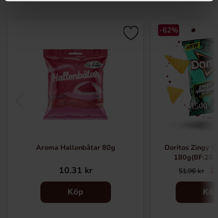
-62%
Aroma Hallonbåtar 80g
Doritos Zingy V
180g(BF:202
10.31 kr
19
51.96 kr
Köp
Kö