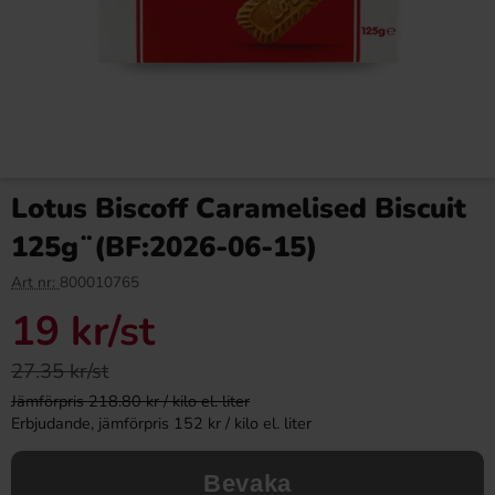
Lotus Biscoff Caramelised Biscuit
125g¨(BF:2026-06-15)
Art nr:
800010765
19 kr
/st
27.35 kr/st
Jämförpris 218.80 kr / kilo el. liter
Erbjudande, jämförpris 152 kr / kilo el. liter
Bevaka