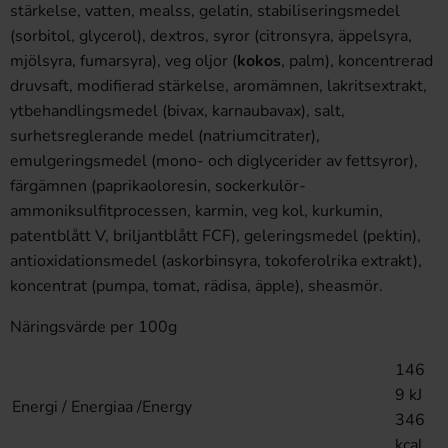
stärkelse, vatten, mealss, gelatin, stabiliseringsmedel
(sorbitol, glycerol), dextros, syror (citronsyra, äppelsyra,
mjölsyra, fumarsyra), veg oljor (
kokos
, palm), koncentrerad
druvsaft, modifierad stärkelse, aromämnen, lakritsextrakt,
ytbehandlingsmedel (bivax, karnaubavax), salt,
surhetsreglerande medel (natriumcitrater),
emulgeringsmedel (mono- och diglycerider av fettsyror),
färgämnen (paprikaoloresin, sockerkulör-
ammoniksulfitprocessen, karmin, veg kol, kurkumin,
patentblått V, briljantblått FCF), geleringsmedel (pektin),
antioxidationsmedel (askorbinsyra, tokoferolrika extrakt),
koncentrat (pumpa, tomat, rädisa, äpple), sheasmör.
Näringsvärde per 100g
146
9 kJ
Energi / Energiaa /Energy
346
kcal