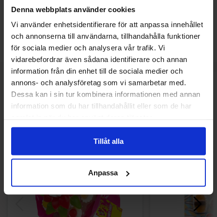
Denna webbplats använder cookies
Produkten har inga recensioner
Prishistorik
Vi använder enhetsidentifierare för att anpassa innehållet
och annonserna till användarna, tillhandahålla funktioner
Lägsta pris senaste 30 dagarna är 49.90 kr (2026-08-06)
för sociala medier och analysera vår trafik. Vi
vidarebefordrar även sådana identifierare och annan
information från din enhet till de sociala medier och
annons- och analysföretag som vi samarbetar med.
Relaterade produkter
Dessa kan i sin tur kombinera informationen med annan
information som du har tillhandahållit eller som de har
samlat in när du har använt deras tjänster.
Tillåt alla
Anpassa