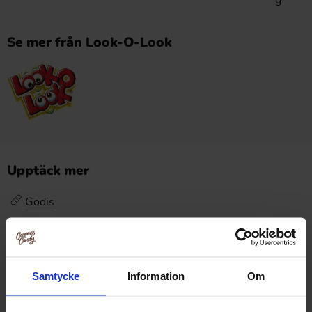
g
Se mer från Look-O-Look
Upptäck mer
Godis
Godis /
Barnens Favoriter
Godis /
Övrigt Godis
Samtycke
Information
Om
Recensioner