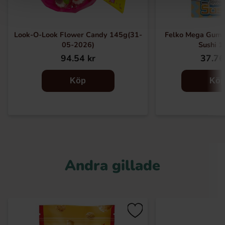
Look-O-Look Flower Candy 145g(31-
Felko Mega Gumm
05-2026)
Sushi 
94.54 kr
37.76
Köp
Kö
Andra gillade