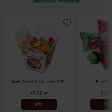
Senast visade
Look-O-Look Godisnudlar 110g
Ring Pop 
47.22 kr
9.37 
Köp
Kö