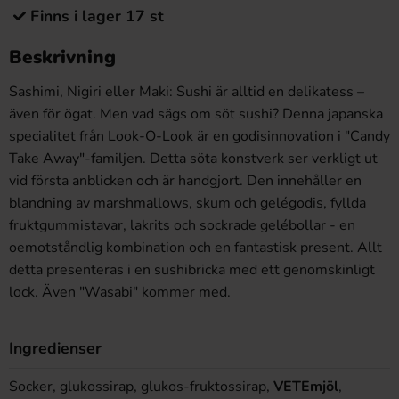
Finns i lager 17 st
Beskrivning
Sashimi, Nigiri eller Maki: Sushi är alltid en delikatess –
även för ögat. Men vad sägs om söt sushi? Denna japanska
specialitet från Look-O-Look är en godisinnovation i "Candy
Take Away"-familjen. Detta söta konstverk ser verkligt ut
vid första anblicken och är handgjort. Den innehåller en
blandning av marshmallows, skum och gelégodis, fyllda
fruktgummistavar, lakrits och sockrade gelébollar - en
oemotståndlig kombination och en fantastisk present. Allt
detta presenteras i en sushibricka med ett genomskinligt
lock. Även "Wasabi" kommer med.
Ingredienser
Socker, glukossirap, glukos-fruktossirap,
VETEmjöl
,