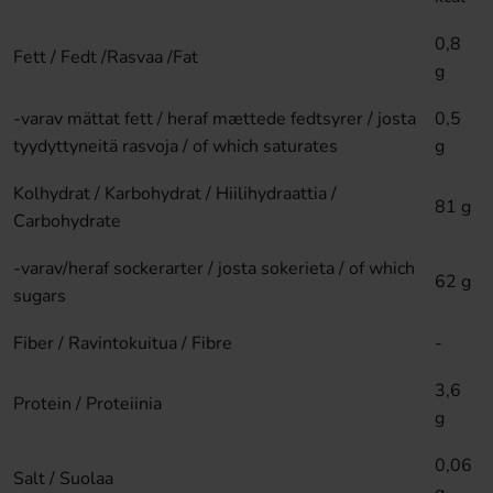
0,8
Fett / Fedt /Rasvaa /Fat
g
-varav mättat fett / heraf mættede fedtsyrer / josta
0,5
tyydyttyneitä rasvoja / of which saturates
g
Kolhydrat / Karbohydrat / Hiilihydraattia /
81 g
Carbohydrate
-varav/heraf sockerarter / josta sokerieta / of which
62 g
sugars
Fiber / Ravintokuitua / Fibre
-
3,6
Protein / Proteiinia
g
0,06
Salt / Suolaa