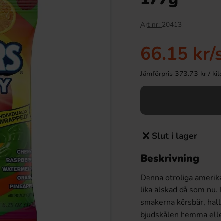
Art nr:
20413
66.15 kr
/
Jämförpris 373.73 kr / kilo 
Slut i lager
Beskrivning
Denna otroliga amerika
lika älskad då som nu.
smakerna körsbär, hall
bjudskålen hemma eller