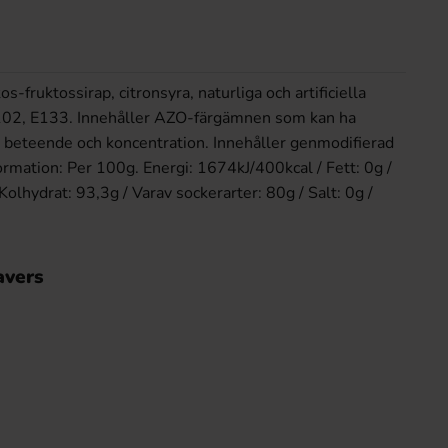
s-fruktossirap, citronsyra, naturliga och artificiella
102, E133. Innehåller AZO-färgämnen som kan ha
s beteende och koncentration. Innehåller genmodifierad
ormation: Per 100g. Energi: 1674kJ/400kcal / Fett: 0g /
 Kolhydrat: 93,3g / Varav sockerarter: 80g / Salt: 0g /
avers