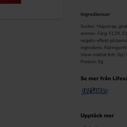
Ingredienser
Socker, Majssirap, gluko
aromer, Färg; E129, E
negativ effekt på barn
ingrediens. Näringsinf
Varav mättat fett: 0g /
Protein: 0g
Se mer från Lifes
Upptäck mer