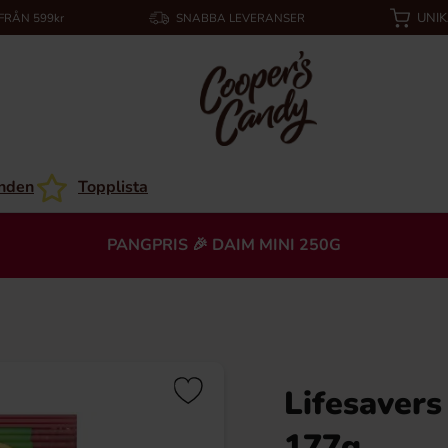
UNI
 FRÅN 599kr
SNABBA LEVERANSER
nden
Topplista
PANGPRIS 🎉 DAIM MINI 250G
Lifesavers
177g