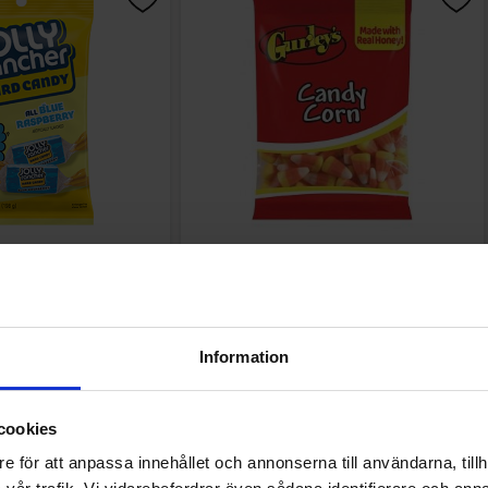
 Hard Candy - Blue
Gurleys Candy Corn 141g
berry 184g
.90 kr
33.03 kr
Köp
Köp
Information
cookies
e för att anpassa innehållet och annonserna till användarna, tillh