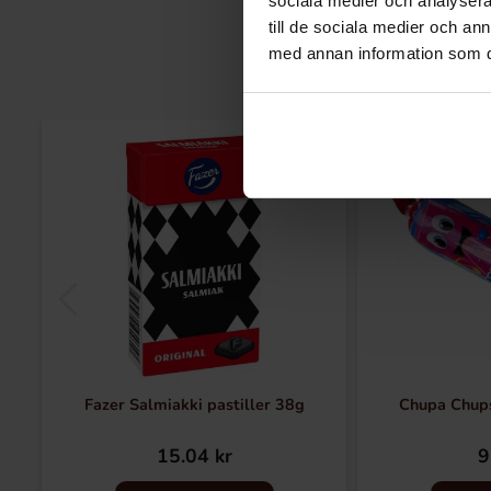
sociala medier och analysera 
till de sociala medier och a
med annan information som du 
Fazer Salmiakki pastiller 38g
Chupa Chup
15.04 kr
9