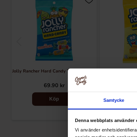
Jolly Rancher Hard Candy Tropical 184g
Jolly Rancher
Rasp
69.90 kr
64
Köp
Samtycke
Denna webbplats använder 
Vi använder enhetsidentifierar