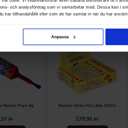
vår trafik. Vi vidarebefordrar även sådana identifierare och anna
nnons- och analysföretag som vi samarbetar med. Dessa kan i sin
Andra gillade
har tillhandahållit eller som de har samlat in när du har använt 
Anpassa
s Melody Pops 9g
Banana Skids Hel Låda (60st)
.37 kr
179.90 kr