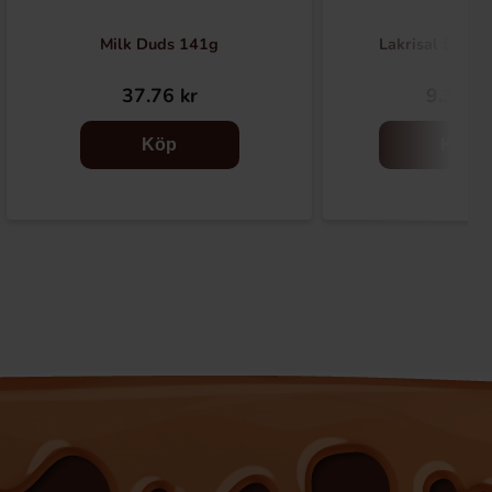
Milk Duds 141g
Lakrisal Salmi
37.76 kr
9.37 kr
Köp
Köp