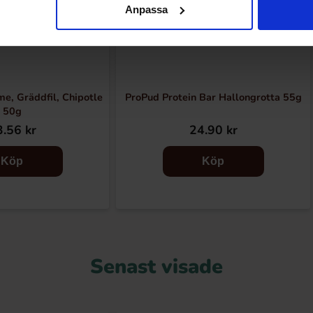
Anpassa
me, Gräddfil, Chipotle
ProPud Protein Bar Hallongrotta 55g
50g
.56 kr
24.90 kr
Köp
Köp
Senast visade