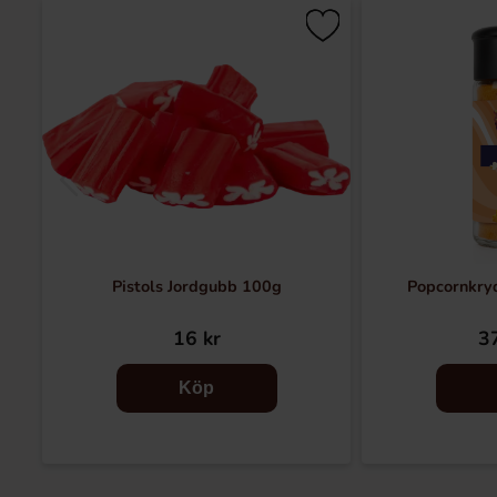
Pistols Jordgubb 100g
Popcornkry
16 kr
37
Köp