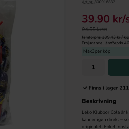
Art nr:
800016832
39.90 kr
/
94.55 kr/st
Jämförpris 109.43 kr / kilo 
Erbjudande, jämförpris 46.1
Max3per köp
Finns i lager 211
Beskrivning
Leko Klubbor Cola är 
känner igen direkt – sö
originalet. Enkel, nosta