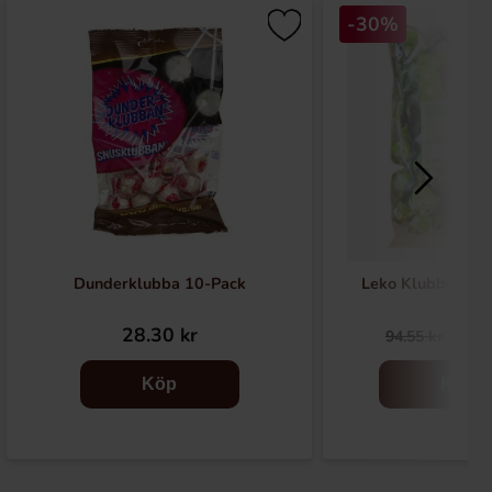
-30%
Dunderklubba 10-Pack
Leko Klubbor Äp
28.30 kr
66.
94.55 kr
Köp
Köp