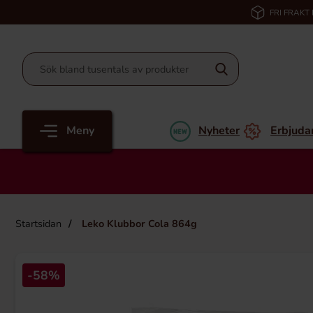
FRI FRAKT
Meny
Nyheter
Erbjuda
Startsidan
Leko Klubbor Cola 864g
-58%