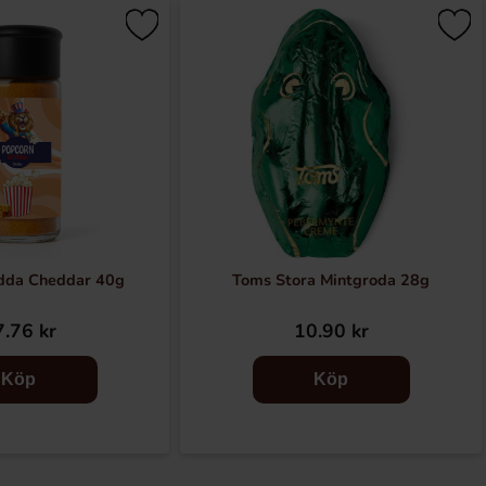
dda Cheddar 40g
Toms Stora Mintgroda 28g
.76 kr
10.90 kr
Köp
Köp