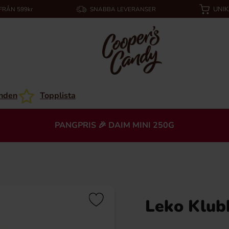
UNI
 FRÅN 599kr
SNABBA LEVERANSER
nden
Topplista
PANGPRIS 🎉 DAIM MINI 250G
Leko Klub