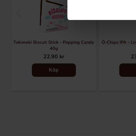
Tokimeki Biscuit Stick - Popping Candy
Ö-Chips IPA - Li
40g
22.90 kr
23
Köp