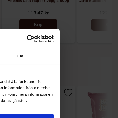
Matthijs Cola Nappar Veggie 800g
Dsito Blackberries L
113.47 kr
122.94 
Köp
Köp
Om
andahålla funktioner för
n information från din enhet
 tur kombinera informationen
deras tjänster.