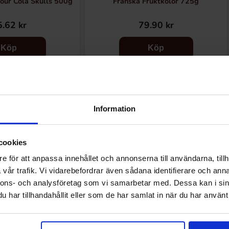
our Cola Skulls 500g
Franska Fruktkolor 725g
.62 kr
79.90 kr
Köp
Köp
Information
Andra gillade
cookies
e för att anpassa innehållet och annonserna till användarna, tillh
vår trafik. Vi vidarebefordrar även sådana identifierare och anna
nnons- och analysföretag som vi samarbetar med. Dessa kan i sin
har tillhandahållit eller som de har samlat in när du har använt 