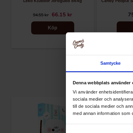
Leko Klubbor Jordgubb 864g
Candy People S
66.15 kr
75
94.55 kr
Köp
Samtycke
Denna webbplats använder 
Vi använder enhetsidentifierar
sociala medier och analysera 
till de sociala medier och a
med annan information som du 