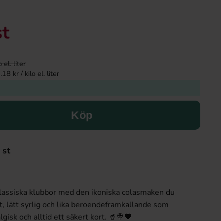
st
el. liter
8 kr / kilo el. liter
Köp
 st
klassiska klubbor med den ikoniska colasmaken du
t, lätt syrlig och lika beroendeframkallande som
lgisk och alltid ett säkert kort. 🥤🍭🖤