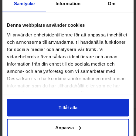
Samtycke
Information
Om
Denna webbplats använder cookies
Vi använder enhetsidentifierare för att anpassa innehållet
och annonserna till användarna, tillhandahålla funktioner
för sociala medier och analysera vår trafik. Vi
vidarebefordrar även sådana identifierare och annan
WildMix Orange Sunset Drinkmix Burk
Fini Watermelon L
information från din enhet till de sociala medier och
33cl
annons- och analysföretag som vi samarbetar med.
28.30 kr
425.80
Dessa kan i sin tur kombinera informationen med annan
information som du har tillhandahållit eller som de har
Köp
Kö
samlat in när du har använt deras tjänster.
Tillåt alla
Anpassa