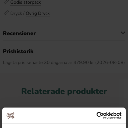
Godis storpack
Dryck /
Övrig Dryck
Recensioner
Produkten har inga recensioner
Prishistorik
Lägsta pris senaste 30 dagarna är 479.90 kr (2026-08-08)
Relaterade produkter