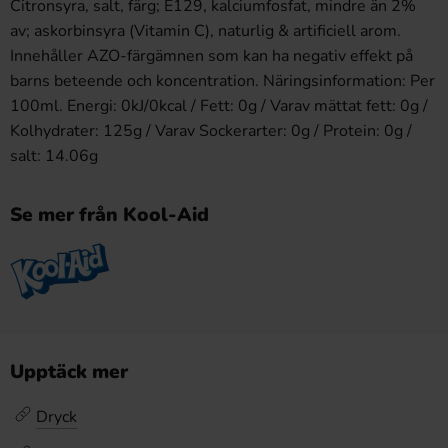
Citronsyra, salt, färg; E129, kalciumfosfat, mindre än 2%
av; askorbinsyra (Vitamin C), naturlig & artificiell arom.
Innehåller AZO-färgämnen som kan ha negativ effekt på
barns beteende och koncentration. Näringsinformation: Per
100ml. Energi: 0kJ/0kcal / Fett: 0g / Varav mättat fett: 0g /
Kolhydrater: 125g / Varav Sockerarter: 0g / Protein: 0g /
salt: 14.06g
Se mer från Kool-Aid
Upptäck mer
Dryck