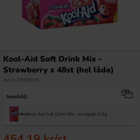
Kool-Aid Soft Drink Mix -
Strawberry x 48st (hel låda)
Art nr:
800006345
Innehåll
Kool-Aid Soft Drink Mix - Jordgubb 3.9g
48st
454.19 kr
/st