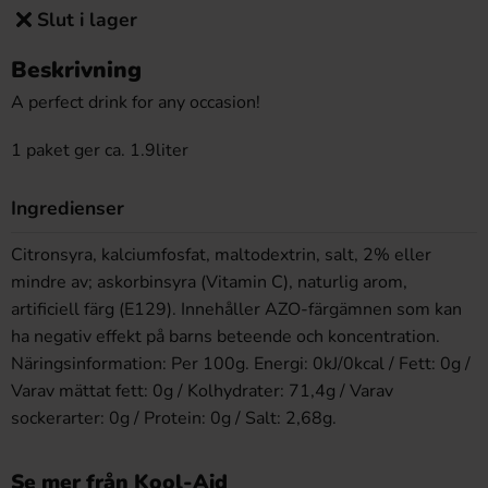
Slut i lager
Beskrivning
A perfect drink for any occasion!
1 paket ger ca. 1.9liter
Ingredienser
Citronsyra, kalciumfosfat, maltodextrin, salt, 2% eller
mindre av; askorbinsyra (Vitamin C), naturlig arom,
artificiell färg (E129). Innehåller AZO-färgämnen som kan
ha negativ effekt på barns beteende och koncentration.
Näringsinformation: Per 100g. Energi: 0kJ/0kcal / Fett: 0g /
Varav mättat fett: 0g / Kolhydrater: 71,4g / Varav
sockerarter: 0g / Protein: 0g / Salt: 2,68g.
Se mer från Kool-Aid