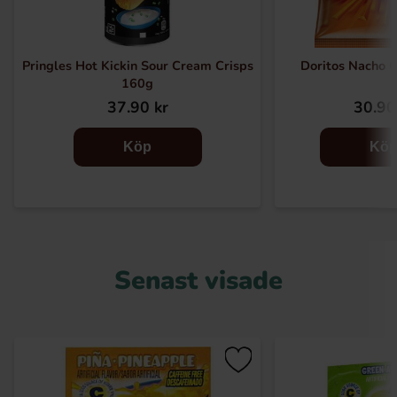
Pringles Hot Kickin Sour Cream Crisps
Doritos Nacho 
160g
37.90 kr
30.90
Köp
Kö
Senast visade