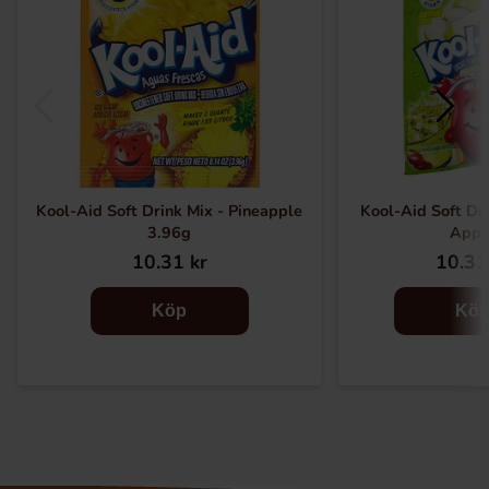
Kool-Aid Soft Drink Mix - Pineapple
Kool-Aid Soft Dr
3.96g
Appl
10.31 kr
10.31
Köp
Kö