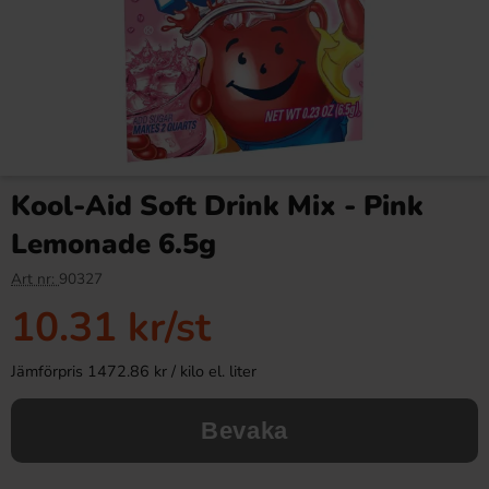
Kool-Aid Soft Drink Mix - Pink
Lemonade 6.5g
Art nr:
90327
10.31 kr
/st
Jämförpris 1472.86 kr / kilo el. liter
Bevaka