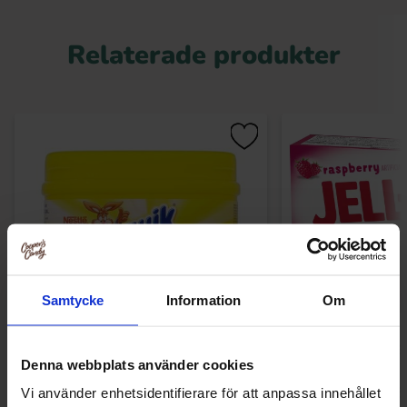
Relaterade produkter
Samtycke
Information
Om
Nesquik Banana 300g
Jello Raspberry 8
Denna webbplats använder cookies
27)
69.90 kr
37.76
Vi använder enhetsidentifierare för att anpassa innehållet