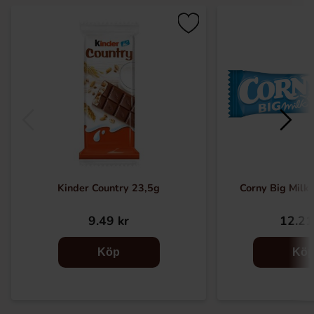
Kinder Country 23,5g
Corny Big Milk 
9.49 kr
12.21
Köp
Kö