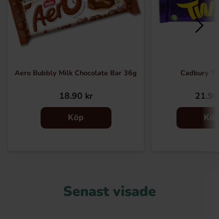
Aero Bubbly Milk Chocolate Bar 36g
Cadbury Tw
18.90 kr
21.90
Köp
Kö
Senast visade