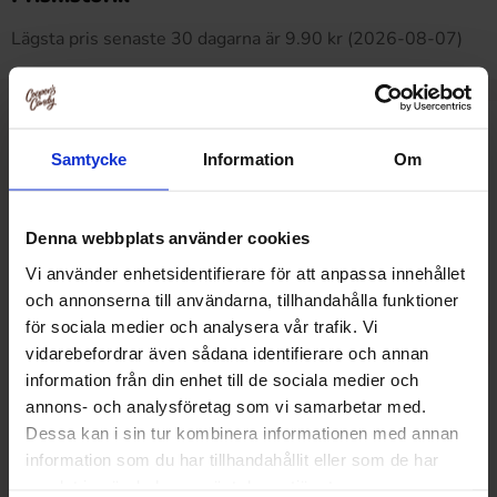
Lägsta pris senaste 30 dagarna är 9.90 kr (2026-08-07)
Relaterade produkter
Samtycke
Information
Om
Denna webbplats använder cookies
Vi använder enhetsidentifierare för att anpassa innehållet
och annonserna till användarna, tillhandahålla funktioner
för sociala medier och analysera vår trafik. Vi
vidarebefordrar även sådana identifierare och annan
information från din enhet till de sociala medier och
annons- och analysföretag som vi samarbetar med.
Dessa kan i sin tur kombinera informationen med annan
information som du har tillhandahållit eller som de har
samlat in när du har använt deras tjänster.