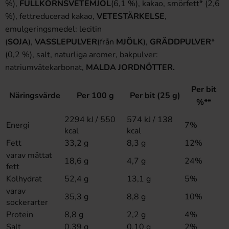
%),
FULLKORNSVETEMJÖL
(6,1 %), kakao, smörfett* (2,6
%), fettreducerad kakao,
VETESTÄRKELSE
,
emulgeringsmedel: lecitin
(
SOJA
),
VASSLEPULVER
(från
MJÖLK
),
GRÄDDPULVER
*
(0,2 %), salt, naturliga aromer, bakpulver:
natriumvätekarbonat,
MALDA JORDNÖTTER.
Per bit
Näringsvärde
Per 100 g
Per bit (25 g)
%**
2294 kJ / 550
574 kJ / 138
Energi
7%
kcal
kcal
Fett
33,2 g
8,3 g
12%
varav mättat
18,6 g
4,7 g
24%
fett
Kolhydrat
52,4 g
13,1 g
5%
varav
35,3 g
8,8 g
10%
sockerarter
Protein
8,8 g
2,2 g
4%
Salt
0,39 g
0,10 g
2%