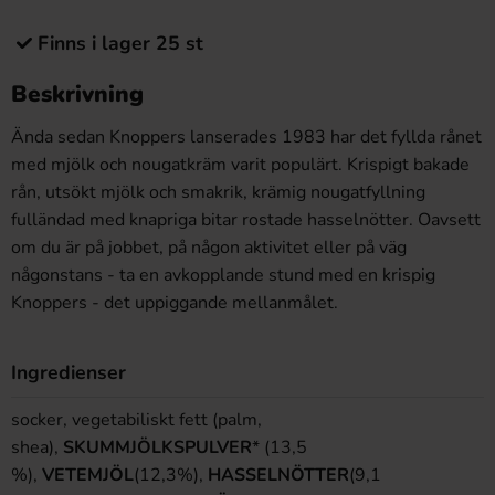
Finns i lager 25 st
Beskrivning
Ända sedan Knoppers lanserades 1983 har det fyllda rånet
med mjölk och nougatkräm varit populärt. Krispigt bakade
rån, utsökt mjölk och smakrik, krämig nougatfyllning
fulländad med knapriga bitar rostade hasselnötter. Oavsett
om du är på jobbet, på någon aktivitet eller på väg
någonstans - ta en avkopplande stund med en krispig
Knoppers - det uppiggande mellanmålet.
Ingredienser
socker, vegetabiliskt fett (palm,
shea),
SKUMMJÖLKSPULVER
* (13,5
%),
VETEMJÖL
(12,3%),
HASSELNÖTTER
(9,1