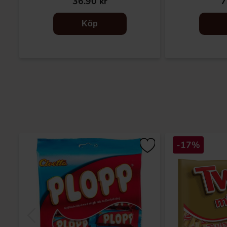
36.90 kr
7
Köp
-17%