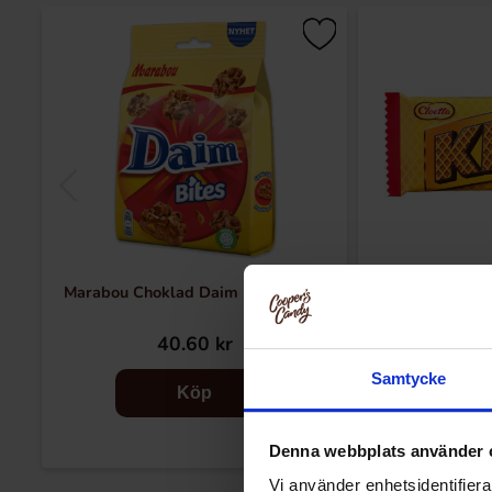
Marabou Choklad Daim Bites 145g
Kexc
40.60 kr
12
Samtycke
Köp
Denna webbplats använder 
Vi använder enhetsidentifierar