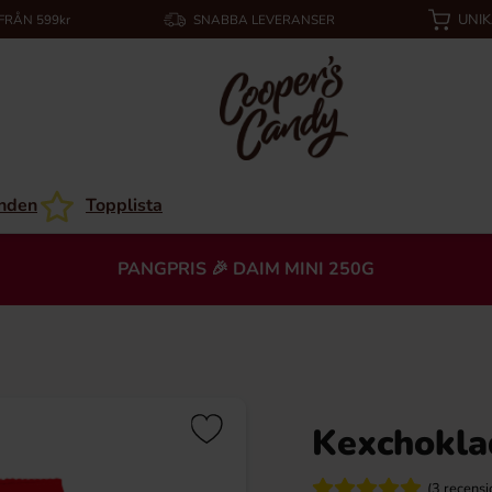
UNI
 FRÅN 599kr
SNABBA LEVERANSER
nden
Topplista
PANGPRIS 🎉 DAIM MINI 250G
Kexchokla
(3 recensi