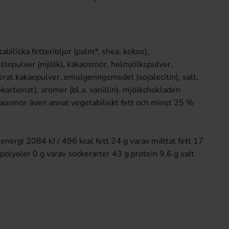
abiliska fetter/oljor (palm*, shea, kokos),
slepulver (mjölk), kakaosmör, helmjölkspulver,
rat kakaopulver, emulgeringsmedel (sojalecitin), salt,
karbonat), aromer (bl.a. vanillin). mjölkchokladen
aosmör även annat vegetabiliskt fett och minst 25 %
energi 2084 kJ / 496 kcal fett 24 g varav mättat fett 17
polyoler 0 g varav sockerarter 43 g protein 9.6 g salt