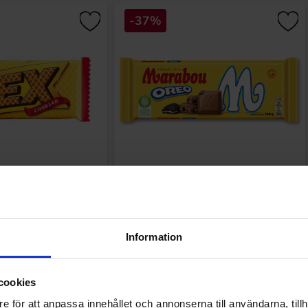
-37%
hoklad 60g
Marabou Chokladkaka Oreo
160g(BF:2026-07-24)
.21 kr
24.99 kr
39.90 kr
Information
Köp
Köp
cookies
e för att anpassa innehållet och annonserna till användarna, tillh