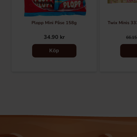
Plopp Mini Påse 158g
Twix Minis 3
34.90 kr
66.15
Köp