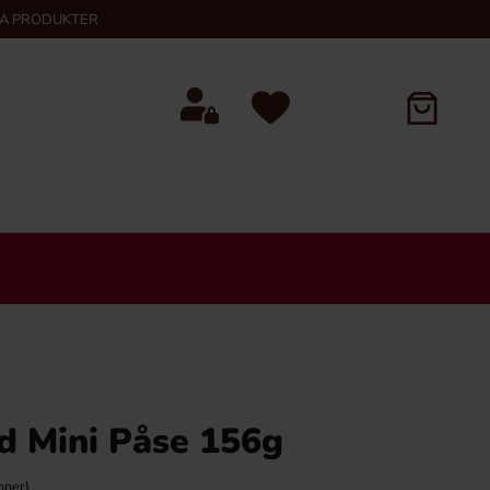
KA PRODUKTER
d Mini Påse 156g
oner)