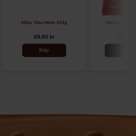
Milky Way Minis 333g
Malaco PimPi
69.90 kr
12.90 k
Köp
Köp