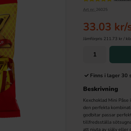
Art nr:
26025
33.03 kr
/
Jämförpris 211.73 kr / kilo 
Finns i lager 30 
Beskrivning
Kexchoklad Mini Påse i
den perfekta kombinat
godbitar passar perfek
tillfredsställa sötsugn
att njuta av själv elle