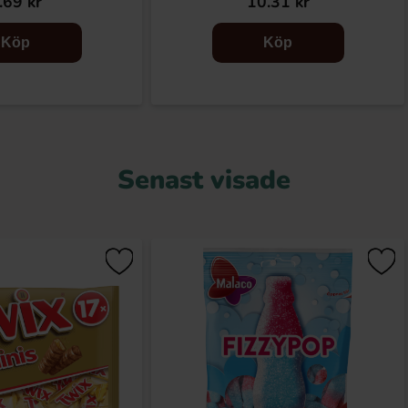
.69 kr
10.31 kr
Köp
Köp
Senast visade