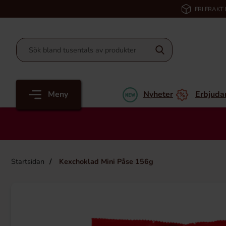
FRI FRAKT
Meny
Nyheter
Erbjuda
Startsidan
Kexchoklad Mini Påse 156g