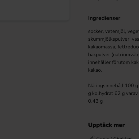
Ingredienser
socker, vetemjöl, veget
skummjölkspulver, vas
kakaomassa, fettreduce
bakpulver (natriumväte
innehåller förutom kak
kakao.
Näringsinnehåll 100 g 
g kolhydrat 62 g varav 
0.43 g
Upptäck mer
Godis /
Choklad