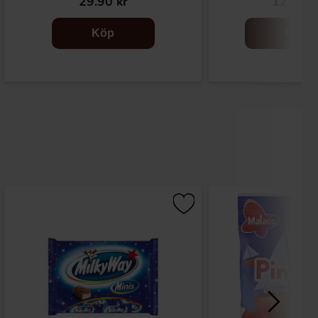
29.90 kr
12.90 k
Köp
Köp