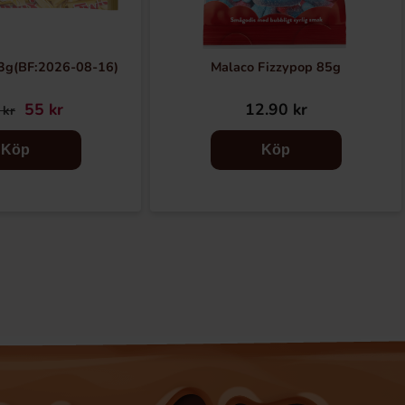
33g(BF:2026-08-16)
Malaco Fizzypop 85g
55 kr
12.90 kr
 kr
Köp
Köp