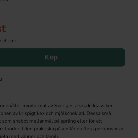
st
el. liter
Köp
st
nnehåller miniformat av Sveriges älskade klassiker -
ionen av krispigt kex och mjölkchoklad. Dessa små
t som snabbt mellanmål på språng eller för att
a stunder. I den praktiska påsen får du flera portionsbitar
r dela med vänner och familj.