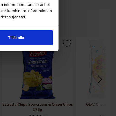
n information från din enhet
 tur kombinera informationen
deras tjänster.
Tillåt alla
Estrella Chips Sourcream & Onion Chips
OLW Cheez Dood
175g