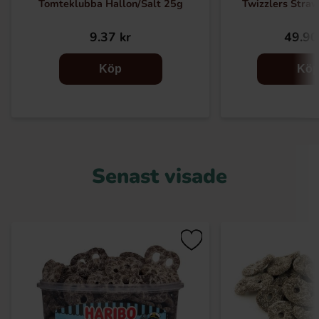
Tomteklubba Hallon/Salt 25g
Twizzlers Stra
9.37 kr
49.90
Köp
Kö
Senast visade