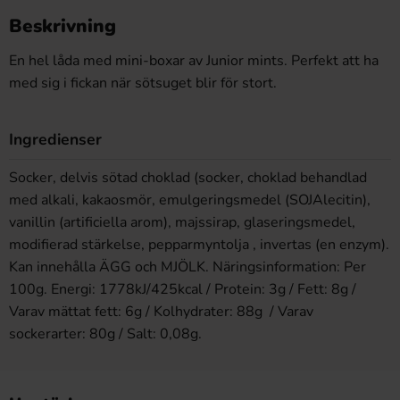
Beskrivning
En hel låda med mini-boxar av Junior mints. Perfekt att ha
med sig i fickan när sötsuget blir för stort.
Ingredienser
Socker, delvis sötad choklad (socker, choklad behandlad
med alkali, kakaosmör, emulgeringsmedel (SOJAlecitin),
vanillin (artificiella arom), majssirap, glaseringsmedel,
modifierad stärkelse, pepparmyntolja , invertas (en enzym).
Kan innehålla ÄGG och MJÖLK. Näringsinformation: Per
100g. Energi: 1778kJ/425kcal / Protein: 3g / Fett: 8g /
Varav mättat fett: 6g / Kolhydrater: 88g / Varav
sockerarter: 80g / Salt: 0,08g.