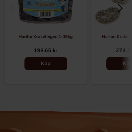
Haribo Krakelingen 1.05kg
Haribo Krakeli
198.65 kr
274.37
Köp
Kö