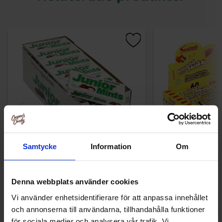
Samtycke
Information
Om
Junior Mints 52g x 24st
Banana Skids Hel
643.47 kr
179.90
Denna webbplats använder cookies
Vi använder enhetsidentifierare för att anpassa innehållet
Köp
Kö
och annonserna till användarna, tillhandahålla funktioner
för sociala medier och analysera vår trafik. Vi