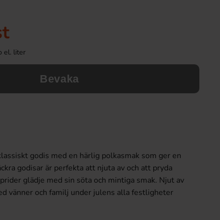
st
el. liter
Bevaka
 klassiskt godis med en härlig polkasmak som ger en
äckra godisar är perfekta att njuta av och att pryda
sprider glädje med sin söta och mintiga smak. Njut av
d vänner och familj under julens alla festligheter