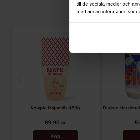
till de sociala medier och a
med annan information som du 
Kewpie Majonnäs 450g
Durkee Marshmall
89.90 kr
51
Köp