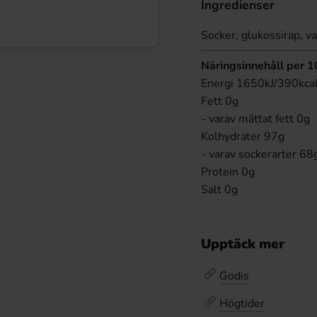
Ingredienser
Socker, glukossirap, 
Näringsinnehåll per 
Energi 1650kJ/390kca
Fett 0g
- varav mättat fett 0g
Kolhydrater 97g
- varav sockerarter 68
Protein 0g
Salt 0g
Upptäck mer
Godis
Högtider