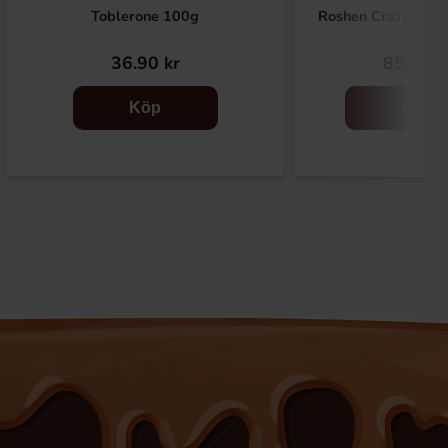
Toblerone 100g
Roshen Crazy Bee 
36.90 kr
85.09 k
Köp
Köp