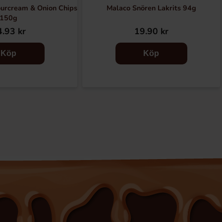
urcream & Onion Chips
Malaco Snören Lakrits 94g
150g
.93 kr
19.90 kr
Köp
Köp