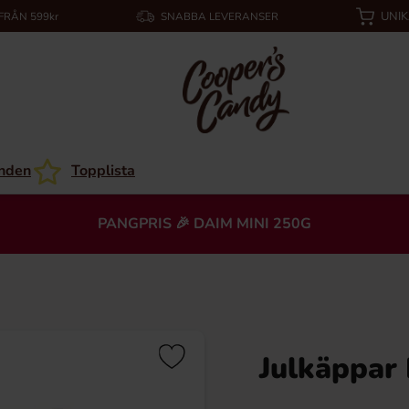
UNI
 FRÅN 599kr
SNABBA LEVERANSER
nden
Topplista
PANGPRIS 🎉 DAIM MINI 250G
Julkäppar