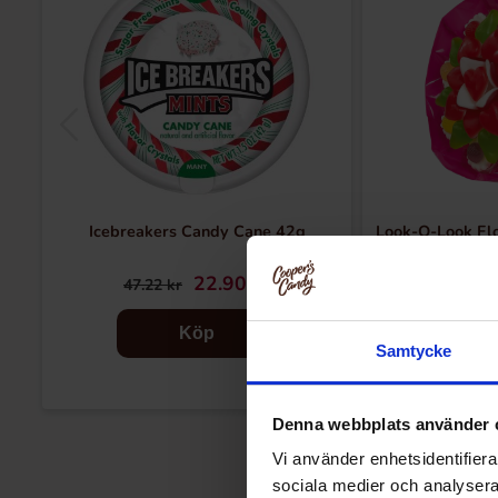
Icebreakers Candy Cane 42g
Look-O-Look Flower 
0
22.90 kr
94
47.22 kr
Köp
Samtycke
Denna webbplats använder 
Vi använder enhetsidentifierar
sociala medier och analysera 