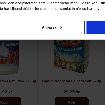
Andra gillade
nnons- och analysföretag som vi samarbetar med. Dessa kan i sin
har tillhandahållit eller som de har samlat in när du har använt 
Anpassa
ow Fluff - Vanilj 213g
Popz Micropopcorn 3-pack Salt 270g
.96 kr
29.25 kr
Köp
Köp