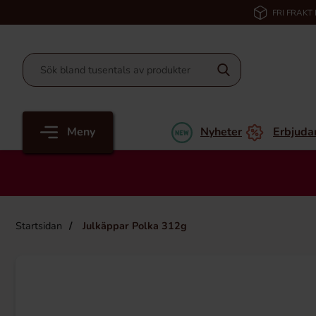
FRI FRAKT
Meny
Nyheter
Erbjuda
Startsidan
Julkäppar Polka 312g