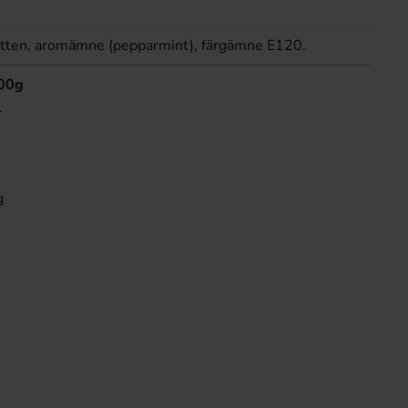
vatten, aromämne (pepparmint), färgämne E120.
100g
l
g