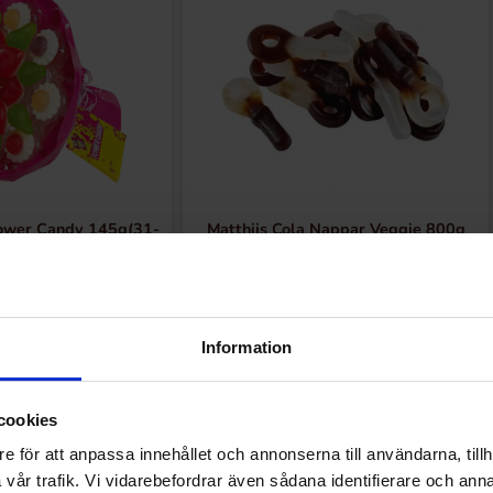
Candy 145g(31-
Matthijs Cola Nappar Veggie 800g
5-2026)
.54 kr
113.47 kr
Köp
Köp
Information
cookies
e för att anpassa innehållet och annonserna till användarna, tillh
vår trafik. Vi vidarebefordrar även sådana identifierare och anna