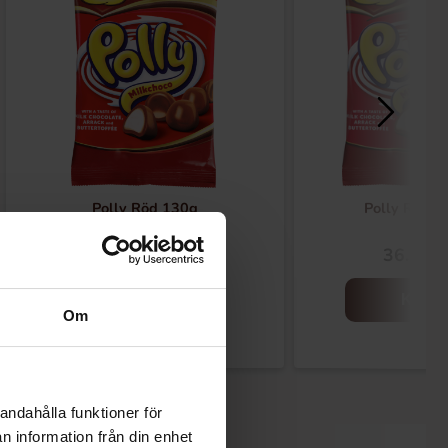
Polly Röd 130g
Polly Röd 2
31.13 kr
36.81 k
Köp
Köp
Om
andahålla funktioner för
n information från din enhet