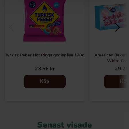
Tyrkisk Peber Hot Rings godispåse 120g
American Bakery 
White Coo
23.56 kr
29.25
Köp
Kö
Senast visade