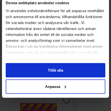
Denna webbplats använder cookies
Vi använder enhetsidentifierare för att anpassa innehållet
Jelly Belly Barbie 70g
Jelly Belly Bubbl
och annonserna till användarna, tillhandahålla funktioner
125
för sociala medier och analysera vår trafik. Vi
34.93 kr
85.09
vidarebefordrar även sådana identifierare och annan
information från din enhet till de sociala medier och
Köp
Kö
annons- och analysföretag som vi samarbetar med.
Dessa kan i sin tur kombinera informationen med annan
information som du har tillhandahållit eller som de har
samlat in när du har använt deras tjänster.
Tillåt alla
Andra gillade
Anpassa