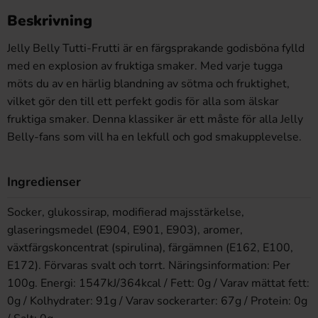
Beskrivning
Jelly Belly Tutti-Frutti är en färgsprakande godisböna fylld
med en explosion av fruktiga smaker. Med varje tugga
möts du av en härlig blandning av sötma och fruktighet,
vilket gör den till ett perfekt godis för alla som älskar
fruktiga smaker. Denna klassiker är ett måste för alla Jelly
Belly-fans som vill ha en lekfull och god smakupplevelse.
Ingredienser
Socker, glukossirap, modifierad majsstärkelse,
glaseringsmedel (E904, E901, E903), aromer,
växtfärgskoncentrat (spirulina), färgämnen (E162, E100,
E172). Förvaras svalt och torrt. Näringsinformation: Per
100g. Energi: 1547kJ/364kcal / Fett: 0g / Varav mättat fett:
0g / Kolhydrater: 91g / Varav sockerarter: 67g / Protein: 0g