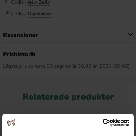
Godis /
Jelly Belly
Godis /
Godispåsar
Recensioner
Produkten har inga recensioner
Prishistorik
Lägsta pris senaste 30 dagarna är 36.90 kr (2026-08-06)
Relaterade produkter