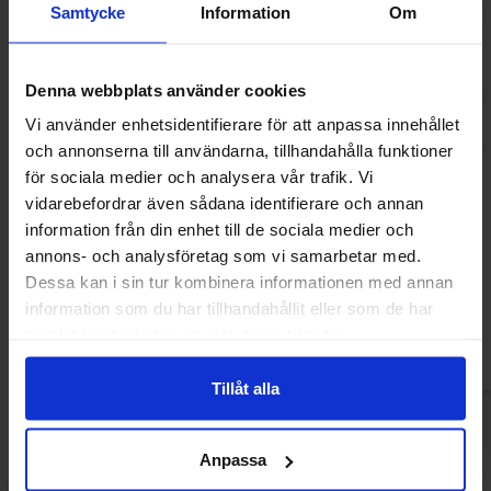
Samtycke
Information
Om
Denna webbplats använder cookies
Vi använder enhetsidentifierare för att anpassa innehållet
och annonserna till användarna, tillhandahålla funktioner
för sociala medier och analysera vår trafik. Vi
vidarebefordrar även sådana identifierare och annan
Jelly Belly Barbie 70g
Jelly Belly Toast
information från din enhet till de sociala medier och
70g
annons- och analysföretag som vi samarbetar med.
34.93 kr
34.93
Dessa kan i sin tur kombinera informationen med annan
information som du har tillhandahållit eller som de har
Köp
Kö
samlat in när du har använt deras tjänster.
Tillåt alla
Anpassa