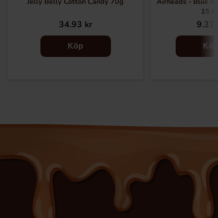
Jelly Belly Cotton Candy 70g
Airheads - Blue R
15.6
34.93 kr
9.37 
Köp
Kö