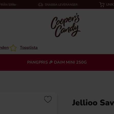
UNI
 FRÅN 599kr
SNABBA LEVERANSER
nden
Topplista
PANGPRIS 🎉 DAIM MINI 250G
Jellioo Sa