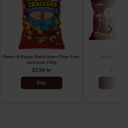
Ronny & Ragge Buttcracker Chips Korv
Elvan Coffex
med bröd 150g
32.90 kr
32.90 k
Köp
Köp