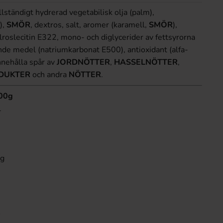
llständigt hydrerad vegetabilisk olja (palm),
),
SMÖR
, dextros, salt, aromer (karamell,
SMÖR
),
oslecitin E322, mono- och diglycerider av fettsyrorna
de medel (natriumkarbonat E500), antioxidant (alfa-
nnehålla spår av
JORDNÖTTER
,
HASSELNÖTTER
,
DUKTER
och andra
NÖTTER
.
100g
l
9g
s