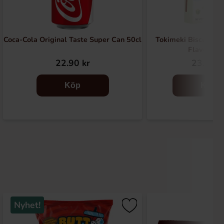
Coca-Cola Original Taste Super Can 50cl
Tokimeki Biscuit Sti
Flavour 4
22.90 kr
23.56 k
Köp
Köp
Nyhet!