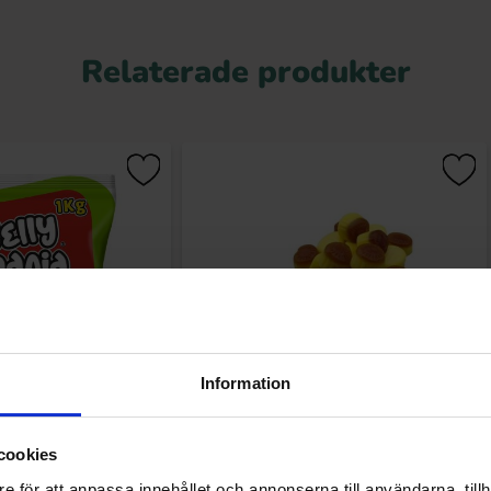
Relaterade produkter
Information
 Sour Watermelons 1kg
DulcePlus Jelly Creme Caramel 1kg
cookies
2.40 kr
113.47 kr
e för att anpassa innehållet och annonserna till användarna, tillh