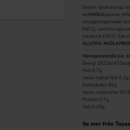
Socker, glukossirap, fu
hel
MJÖLK
spulver (4%
emulgeringsmedel (solr
E471), surhetsregleran
tokoferol E307). Kan i
GLUTEN
,
MJÖLKPRO
Näringsinnehåll per 
Energi 1821kJ/431kca
Fett 6.7g
Varav mättat fett 6.2g
Kolhydrater 92g
Varav sockerarter 65.
Protein 0.7g
Salt 0.19g
Se mer från Taya