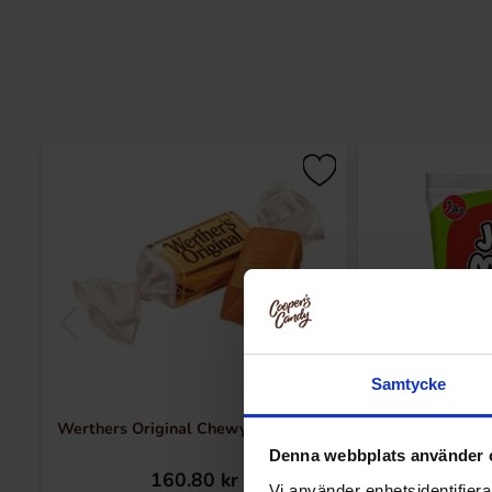
Samtycke
Werthers Original Chewy Toffee 1kg
Jake Jelly Mania
Denna webbplats använder 
160.80 kr
13
Vi använder enhetsidentifierar