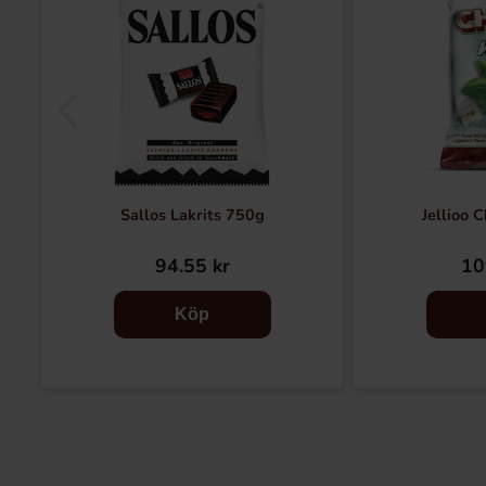
Sallos Lakrits 750g
Jellioo 
94.55 kr
10
Köp