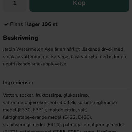
Köp
Finns i lager 196 st
Beskrivning
Jardin Watermelon Ade är en härligt läskande dryck med
smak av vattenmelon. Serveras bäst väl kyld med is för en
uppfriskande smakupplevelse.
Ingredienser
Vatten, socker, fruktossirpa, glukossirap,
vattenmelonjuicekoncentrat 0,5%, surhetsreglerande
medel (E330, E331), maltodextrin, salt,
fuktighetsbeverande medel (E422, E420),
stabiliseringsmedel (E414), palmolja, emulgeringsmedel
(E473), sötningsmedel (E955, E950), arom, färgämne