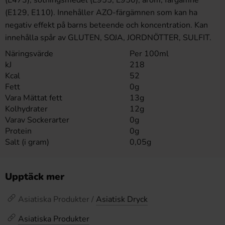
(E129, E110). Innehåller AZO-färgämnen som kan ha
negativ effekt på barns beteende och koncentration. Kan
innehålla spår av GLUTEN, SOJA, JORDNÖTTER, SULFIT.
Näringsvärde
Per 100ml
kJ
218
Kcal
52
Fett
0g
Vara Mättat fett
13g
Kolhydrater
12g
Varav Sockerarter
0g
Protein
0g
Salt (i gram)
0,05g
Upptäck mer
Asiatiska Produkter /
Asiatisk Dryck
Asiatiska Produkter