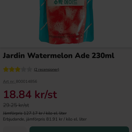
Jardin Watermelon Ade 230ml
(2 recensioner)
Art nr:
800014856
18.84 kr
/st
29.25 kr/st
Jämförpris 127.17 kr / kilo el. liter
Erbjudande, jämförpris 81.91 kr / kilo el. liter