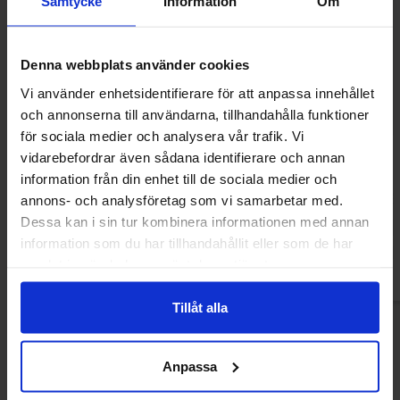
Samtycke
Information
Om
Denna webbplats använder cookies
Vi använder enhetsidentifierare för att anpassa innehållet
och annonserna till användarna, tillhandahålla funktioner
för sociala medier och analysera vår trafik. Vi
Spirit Of Sweden - Sour Watermelon
NOCCO San C
vidarebefordrar även sådana identifierare och annan
Soda 330ml
information från din enhet till de sociala medier och
21.68 kr
25.46
annons- och analysföretag som vi samarbetar med.
Dessa kan i sin tur kombinera informationen med annan
Köp
Kö
information som du har tillhandahållit eller som de har
samlat in när du har använt deras tjänster.
Tillåt alla
Anpassa
Andra gillade