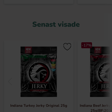
Senast visade
-17%
Indiana Turkey Jerky Original 25g
Indiana Beef Jerky
25g(BF:202