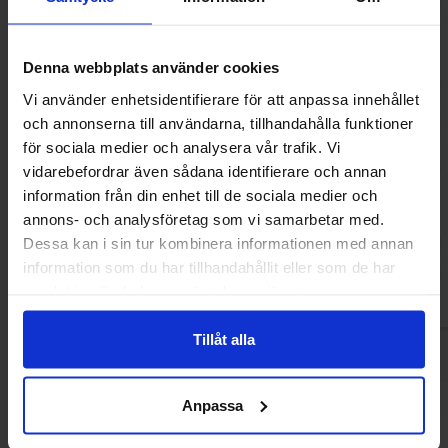
Denna webbplats använder cookies
Vi använder enhetsidentifierare för att anpassa innehållet
och annonserna till användarna, tillhandahålla funktioner
för sociala medier och analysera vår trafik. Vi
Jack Links Beef Jerky - Teriyaki 25g
Arla Mjukgla
vidarebefordrar även sådana identifierare och annan
information från din enhet till de sociala medier och
47.22 kr
149.91
annons- och analysföretag som vi samarbetar med.
Dessa kan i sin tur kombinera informationen med annan
Köp
Kö
information som du har tillhandahållit eller som de har
samlat in när du har använt deras tjänster.
Tillåt alla
Anpassa
Andra gillade