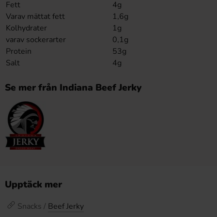
Fett
4g
Varav mättat fett
1,6g
Kolhydrater
1g
varav sockerarter
0,1g
Protein
53g
Salt
4g
Se mer från Indiana Beef Jerky
Upptäck mer
Snacks /
Beef Jerky