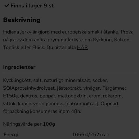
Finns i lager 9 st
Beskrivning
Indiana Jerky är gjord med europeiska smak i åtanke. Prova
några av dom andra grymma Jerkys som Kyckling, Kalkon,
Tonfisk eller Fläsk. Du hittar alla
HÄR
Ingredienser
Kycklingkött, salt, naturligt mineralsalt, socker,
SOJAproteinhydrolysat, jästextrakt, vinäger, Färgämne;
E150a, dextros, peppar, maltodextrin, arom, rökarom,
vitlök, konserveringsmedel [natriumnitrat]. Öppnad
förpackning konsumeras inom 48h.
Näringsvärde per 100g
Energi
1066kJ/252kcal