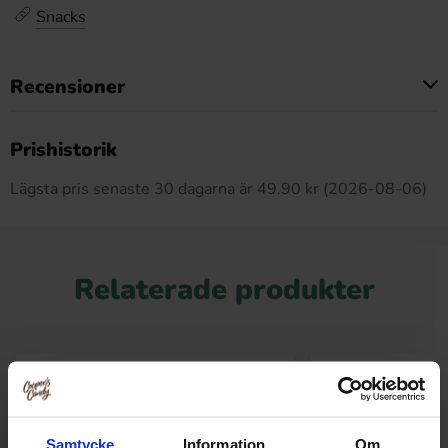
Snacks
Recensioner
Produkten har inga recensioner
Prishistorik
Lägsta pris senaste 30 dagarna är 49.90 kr (2026-08-06)
Relaterade produkter
Samtycke
Information
Om