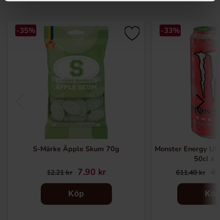
-35%
-33%
S-Märke Äpple Skum 70g
Monster Energy Ul
50cl x 
7.90 kr
40
12.21 kr
611.40 kr
Köp
Kö