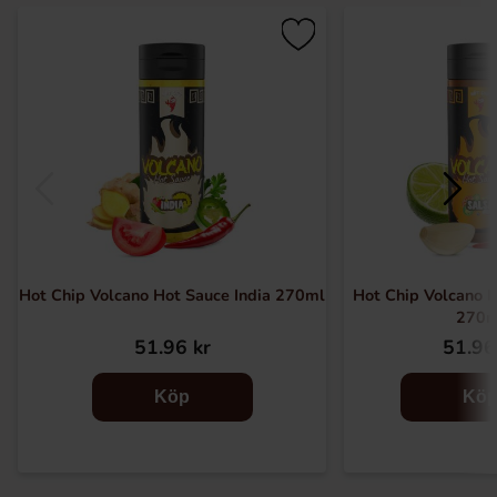
Hot Chip Volcano Hot Sauce India 270ml
Hot Chip Volcano H
270m
51.96 kr
51.96
Köp
Kö