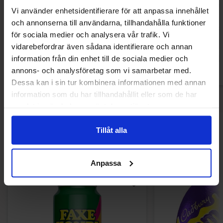
Cholula Original Hot Sauce 150ml
Nissin Demae Ra
Vi använder enhetsidentifierare för att anpassa innehållet
Flavour
och annonserna till användarna, tillhandahålla funktioner
66.15 kr
18.84
för sociala medier och analysera vår trafik. Vi
vidarebefordrar även sådana identifierare och annan
Köp
Kö
information från din enhet till de sociala medier och
annons- och analysföretag som vi samarbetar med.
Dessa kan i sin tur kombinera informationen med annan
information som du har tillhandahållit eller som de har
samlat in när du har använt deras tjänster.
Andra gillade
Tillåt alla
Anpassa
-12%
-63%