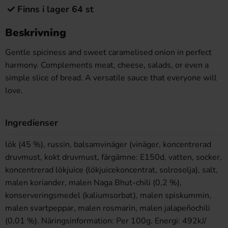
Finns i lager 64 st
Beskrivning
Gentle spiciness and sweet caramelised onion in perfect
harmony. Complements meat, cheese, salads, or even a
simple slice of bread. A versatile sauce that everyone will
love.
Ingredienser
lök (45 %), russin, balsamvinäger (vinäger, koncentrerad
druvmust, kokt druvmust, färgämne: E150d, vatten, socker,
koncentrerad lökjuice (lökjuicekoncentrat, solrosolja), salt,
malen koriander, malen Naga Bhut-chili (0,2 %),
konserveringsmedel (kaliumsorbat), malen spiskummin,
malen svartpeppar, malen rosmarin, malen jalapeñochili
(0,01 %). Näringsinformation: Per 100g. Energi: 492kJ/