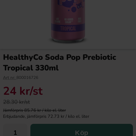
HealthyCo Soda Pop Prebiotic
Tropical 330ml
Art nr:
800016726
24 kr
/st
28.30 kr/st
Jämförpris 85.76 kr / kilo el. liter
Erbjudande, jämförpris 72.73 kr / kilo el. liter
Köp