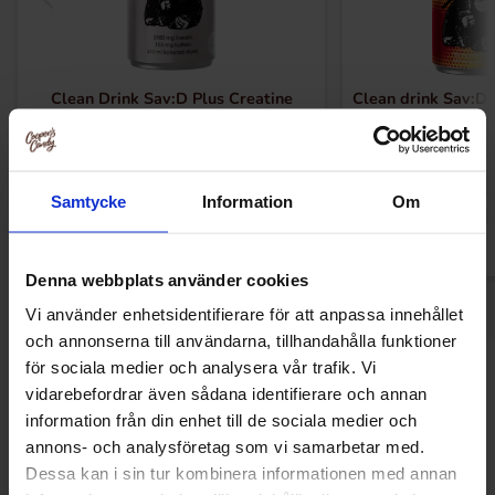
Clean Drink Sav:D Plus Creatine
Clean drink Sav:D 
Lemorange Punch 33cl
23.56 kr
20.90
Köp
Kö
Samtycke
Information
Om
Denna webbplats använder cookies
Vi använder enhetsidentifierare för att anpassa innehållet
och annonserna till användarna, tillhandahålla funktioner
för sociala medier och analysera vår trafik. Vi
Andra gillade
vidarebefordrar även sådana identifierare och annan
information från din enhet till de sociala medier och
annons- och analysföretag som vi samarbetar med.
Dessa kan i sin tur kombinera informationen med annan