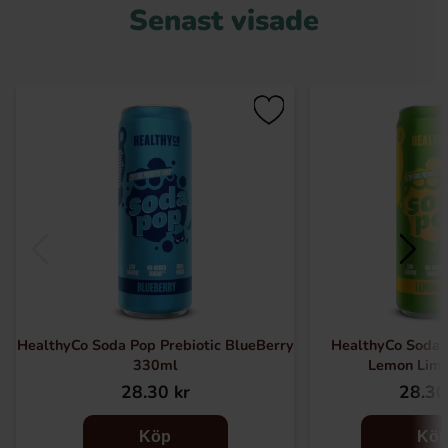
Senast visade
HealthyCo Soda Pop Prebiotic BlueBerry
HealthyCo Soda P
330ml
Lemon Lim
28.30 kr
28.30
Köp
Kö