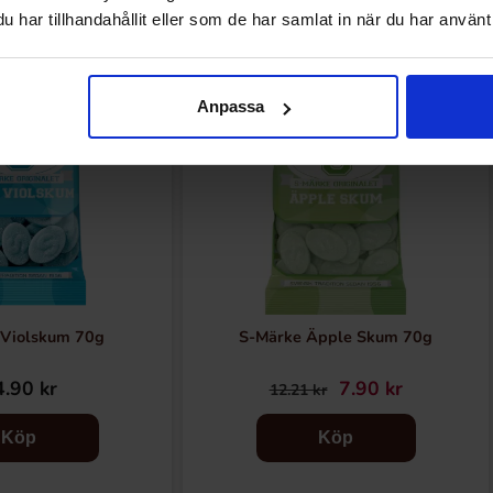
har tillhandahållit eller som de har samlat in när du har använt 
-35%
Anpassa
 Violskum 70g
S-Märke Äpple Skum 70g
.90 kr
7.90 kr
12.21 kr
Köp
Köp