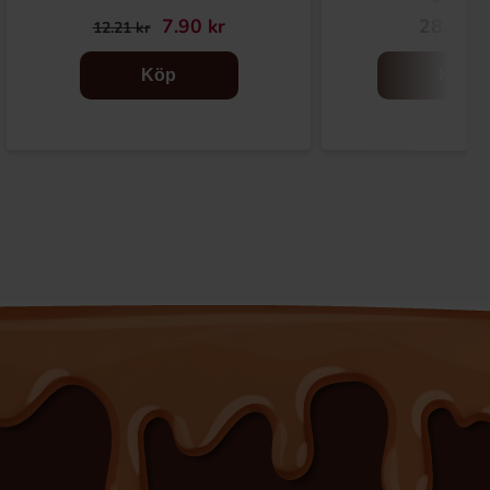
7.90 kr
28.30 k
12.21 kr
Köp
Köp