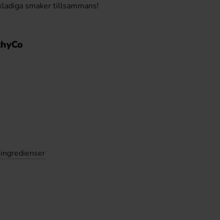
okladiga smaker tillsammans!
thyCo
ingredienser