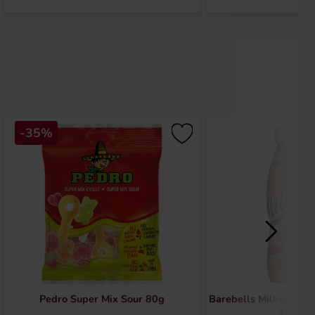
-35%
Pedro Super Mix Sour 80g
Barebells Milkshake 
330ml