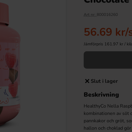
Art nr:
800016260
56.69 kr
/
Jämförpris 161.97 kr / kilo 
Slut i lager
Beskrivning
HealthyCo Nella Raspb
kombinationen av söt c
pannkakor och gröt, so
hallon och choklad gör v