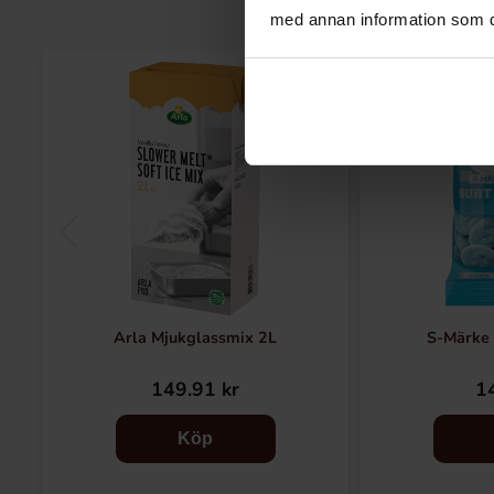
med annan information som du 
Arla Mjukglassmix 2L
S-Märke
149.91 kr
14
Köp