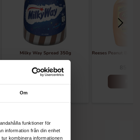
Milky Way Spread 350g
Reeses Peanut Butter
79.90 kr
85.09 k
Köp
Köp
Om
andahålla funktioner för
n information från din enhet
 tur kombinera informationen