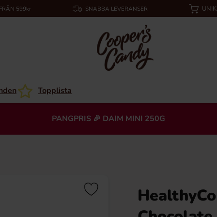
UNI
 FRÅN 599kr
SNABBA LEVERANSER
nden
Topplista
PANGPRIS 🎉 DAIM MINI 250G
HealthyCo
Chocolate