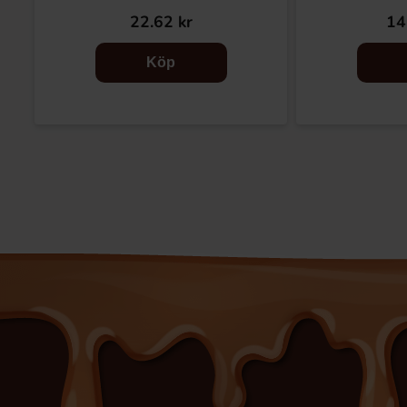
22.62 kr
14
Köp