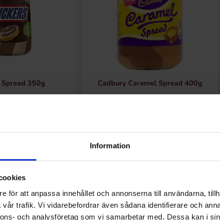
s Spread 350g
Cadbury Caramel Spread 400g
.90 kr
75.62 kr
Köp
Köp
Information
cookies
e för att anpassa innehållet och annonserna till användarna, tillh
vår trafik. Vi vidarebefordrar även sådana identifierare och anna
Andra gillade
nnons- och analysföretag som vi samarbetar med. Dessa kan i sin