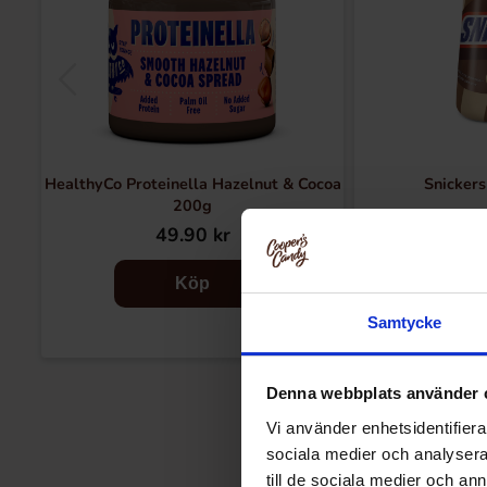
HealthyCo Proteinella Hazelnut & Cocoa
Snicker
200g
49.90 kr
79
Köp
Samtycke
Denna webbplats använder 
Vi använder enhetsidentifierar
sociala medier och analysera 
till de sociala medier och a