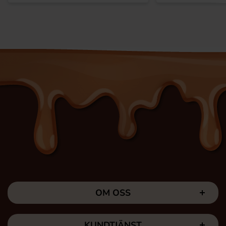
OM OSS
KUNDTJÄNST