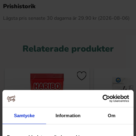
Produkten har inga recensioner
Prishistorik
Lägsta pris senaste 30 dagarna är 29.90 kr (2026-08-06)
Relaterade produkter
Samtycke
Information
Om