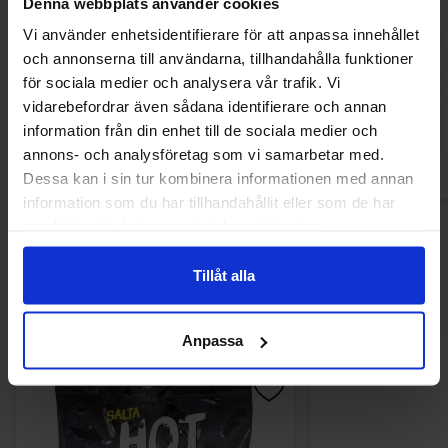
Denna webbplats använder cookies
Vi använder enhetsidentifierare för att anpassa innehållet
Haribo Strawberry Straws 80g
de Bron Fruit Gums
och annonserna till användarna, tillhandahålla funktioner
18.84 kr
32.90
för sociala medier och analysera vår trafik. Vi
vidarebefordrar även sådana identifierare och annan
Köp
Kö
information från din enhet till de sociala medier och
annons- och analysföretag som vi samarbetar med.
Dessa kan i sin tur kombinera informationen med annan
information som du har tillhandahållit eller som de har
samlat in när du har använt deras tjänster.
Tillåt alla
Andra gillade
Anpassa