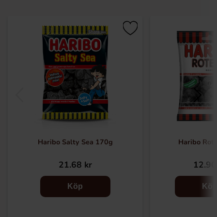
Haribo Salty Sea 170g
Haribo Rote
21.68 kr
12.90
Köp
Kö