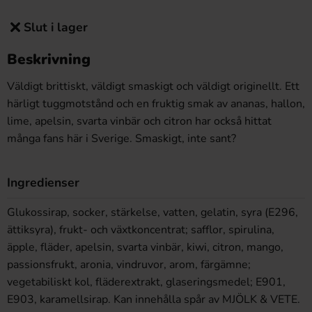
Slut i lager
Beskrivning
Väldigt brittiskt, väldigt smaskigt och väldigt originellt. Ett
härligt tuggmotstånd och en fruktig smak av ananas, hallon,
lime, apelsin, svarta vinbär och citron har också hittat
många fans här i Sverige. Smaskigt, inte sant?
Ingredienser
Glukossirap, socker, stärkelse, vatten, gelatin, syra (E296,
ättiksyra), frukt- och växtkoncentrat; safflor, spirulina,
äpple, fläder, apelsin, svarta vinbär, kiwi, citron, mango,
passionsfrukt, aronia, vindruvor, arom, färgämne;
vegetabiliskt kol, fläderextrakt, glaseringsmedel; E901,
E903, karamellsirap. Kan innehålla spår av MJÖLK & VETE.