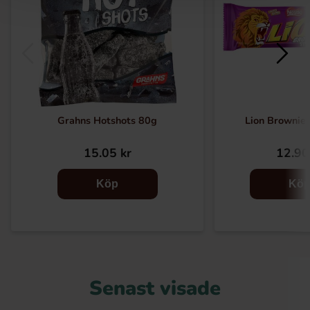
Grahns Hotshots 80g
Lion Brownie 
15.05 kr
12.90
Köp
Kö
Senast visade