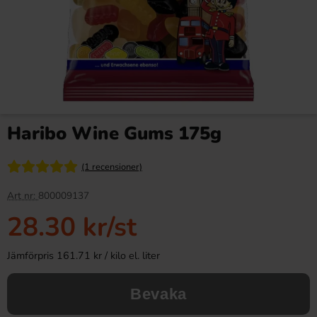
Haribo Wine Gums 175g
(1 recensioner)
Art nr:
800009137
28.30 kr
/st
Jämförpris 161.71 kr / kilo el. liter
Bevaka