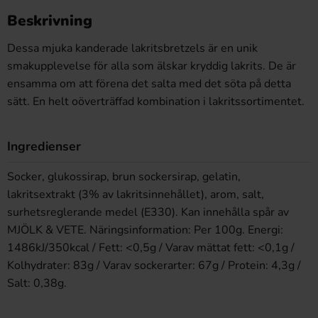
Beskrivning
Dessa mjuka kanderade lakritsbretzels är en unik
smakupplevelse för alla som älskar kryddig lakrits. De är
ensamma om att förena det salta med det söta på detta
sätt. En helt oöverträffad kombination i lakritssortimentet.
Ingredienser
Socker, glukossirap, brun sockersirap, gelatin,
lakritsextrakt (3% av lakritsinnehållet), arom, salt,
surhetsreglerande medel (E330). Kan innehålla spår av
MJÖLK & VETE. Näringsinformation: Per 100g. Energi:
1486kJ/350kcal / Fett: <0,5g / Varav mättat fett: <0,1g /
Kolhydrater: 83g / Varav sockerarter: 67g / Protein: 4,3g /
Salt: 0,38g.