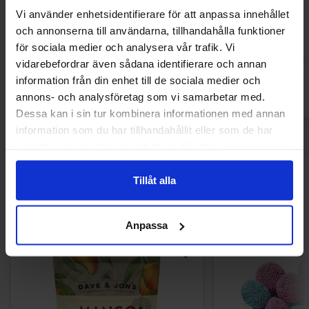
Haribo Piratos 2.6kg
Haribo Drop Hal
Vi använder enhetsidentifierare för att anpassa innehållet
och annonserna till användarna, tillhandahålla funktioner
378.47 kr
378.47
för sociala medier och analysera vår trafik. Vi
vidarebefordrar även sådana identifierare och annan
Köp
Kö
information från din enhet till de sociala medier och
annons- och analysföretag som vi samarbetar med.
Dessa kan i sin tur kombinera informationen med annan
information som du har tillhandahållit eller som de har
samlat in när du har använt deras tjänster.
Andra gillade
Tillåt alla
Anpassa
-9%
-14%