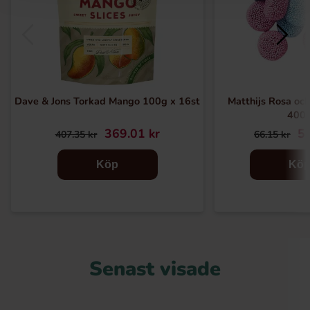
Dave & Jons Torkad Mango 100g x 16st
Matthijs Rosa oc
400
369.01 kr
56
407.35 kr
66.15 kr
Köp
Kö
Senast visade