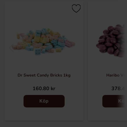
Dr Sweet Candy Bricks 1kg
Haribo Vio
160.80 kr
378.47
Köp
Kö