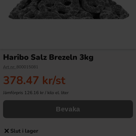
Haribo Salz Brezeln 3kg
Art nr:
800015081
378.47 kr
/st
Jämförpris 126.16 kr / kilo el. liter
Bevaka
Slut i lager