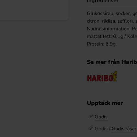
Ingredienser
Glukossirap, socker, ge
citron, rädisa, safflor
Näringsinformation: Pe
mättat fett: 0,1g / Kol
Protein: 6,9g.
Se mer från Hari
Upptäck mer
Godis
Godis /
Godispåsar