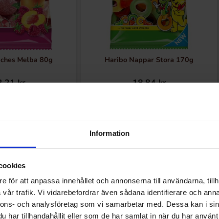
aches Melba 80g
Haribo Nappar Stora 170g
.21 kr
18.84 kr
Köp
Köp
Information
cookies
e för att anpassa innehållet och annonserna till användarna, tillh
Andra gillade
vår trafik. Vi vidarebefordrar även sådana identifierare och anna
nnons- och analysföretag som vi samarbetar med. Dessa kan i sin
har tillhandahållit eller som de har samlat in när du har använt 