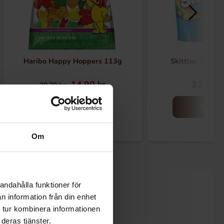
Haribo Happy Hoppers 113g
Skittles Tropic
14.90 kr
32.90 k
28.30 kr
Köp
Köp
Om
andahålla funktioner för
n information från din enhet
 tur kombinera informationen
deras tjänster.