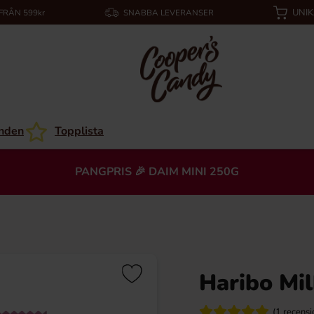
UNI
 FRÅN 599kr
SNABBA LEVERANSER
nden
Topplista
PANGPRIS 🎉 DAIM MINI 250G
Haribo Mi
(1 recensi