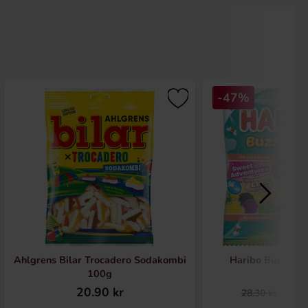
-47%
Ahlgrens Bilar Trocadero Sodakombi
Haribo Buzzy Be
100g
20.90 kr
14.
28.30 kr