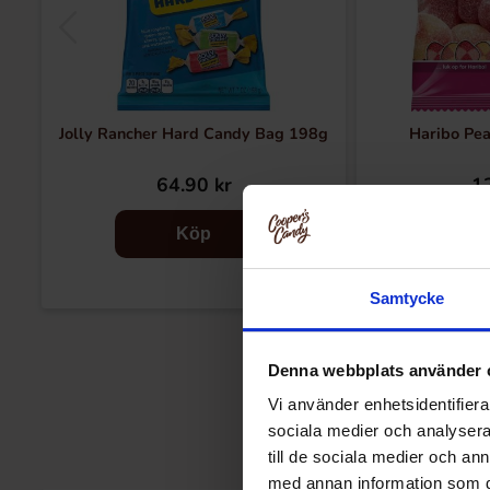
Jolly Rancher Hard Candy Bag 198g
Haribo Pe
64.90 kr
12
Köp
Samtycke
Denna webbplats använder 
Vi använder enhetsidentifierar
sociala medier och analysera 
till de sociala medier och a
med annan information som du 