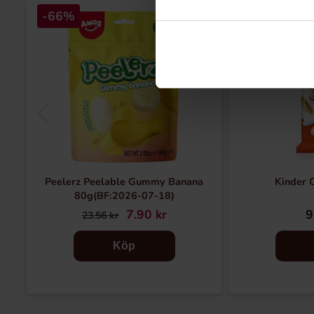
-66%
Peelerz Peelable Gummy Banana
Kinder 
80g(BF:2026-07-18)
7.90 kr
9
23.56 kr
Köp