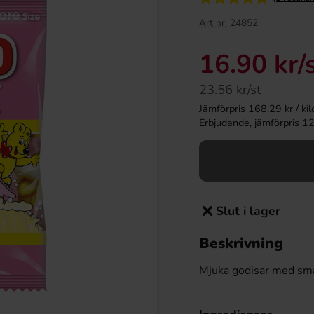
Art nr:
24852
16.90 kr
/
23.56 kr/st
Jämförpris 168.29 kr / kilo 
Erbjudande, jämförpris 120.
Slut i lager
Beskrivning
Mjuka godisar med smak