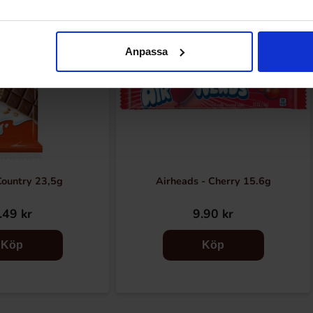
Anpassa
Country 23,5g
Airheads - Cherry 15.6g
.49 kr
9.90 kr
Köp
Köp