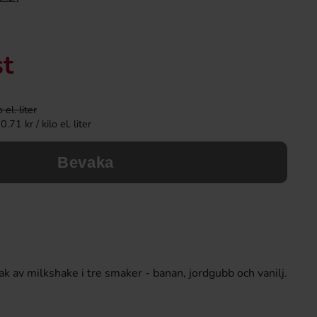
st
el. liter
71 kr / kilo el. liter
Bevaka
 av milkshake i tre smaker - banan, jordgubb och vanilj.