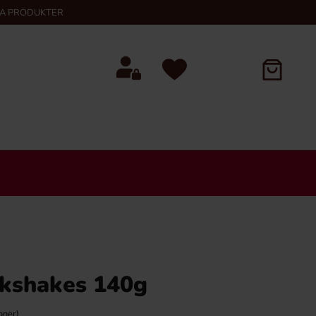
KA PRODUKTER
lkshakes 140g
oner)