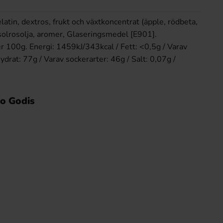
latin, dextros, frukt och växtkoncentrat (äpple, rödbeta,
), solrosolja, aromer, Glaseringsmedel [E901].
r 100g. Energi: 1459kJ/343kcal / Fett: <0,5g / Varav
hydrat: 77g / Varav sockerarter: 46g / Salt: 0,07g /
bo Godis