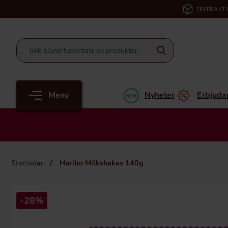
FRI FRAKT
Meny
Nyheter
Erbjuda
Startsidan
Haribo Milkshakes 140g
-28%