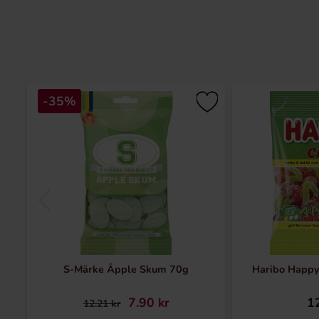
-35%
S-Märke Äpple Skum 70g
Haribo Happy
7.90 kr
12
12.21 kr