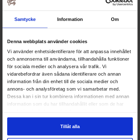
Samtycke
Information
Om
Denna webbplats använder cookies
Vi använder enhetsidentifierare för att anpassa innehållet
och annonserna till användarna, tillhandahålla funktioner
för sociala medier och analysera vår trafik. Vi
vidarebefordrar även sådana identifierare och annan
information från din enhet till de sociala medier och
annons- och analysföretag som vi samarbetar med.
Haribo Roulette Rullar 1.25kg
Haribo Fruitgum
Dessa kan i sin tur kombinera informationen med annan
information som du har tillhandahållit eller som de har
189.19 kr
189.19
samlat in när du har använt deras tjänster.
Köp
Kö
Tillåt alla