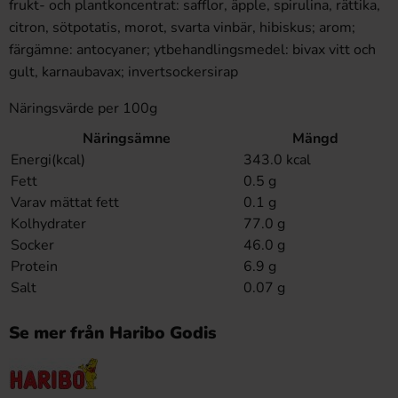
frukt- och plantkoncentrat: safflor, äpple, spirulina, rättika,
citron, sötpotatis, morot, svarta vinbär, hibiskus; arom;
färgämne: antocyaner; ytbehandlingsmedel: bivax vitt och
gult, karnaubavax; invertsockersirap
Näringsvärde per 100g
Näringsämne
Mängd
Energi(kcal)
343.0 kcal
Fett
0.5 g
Varav mättat fett
0.1 g
Kolhydrater
77.0 g
Socker
46.0 g
Protein
6.9 g
Salt
0.07 g
Se mer från Haribo Godis