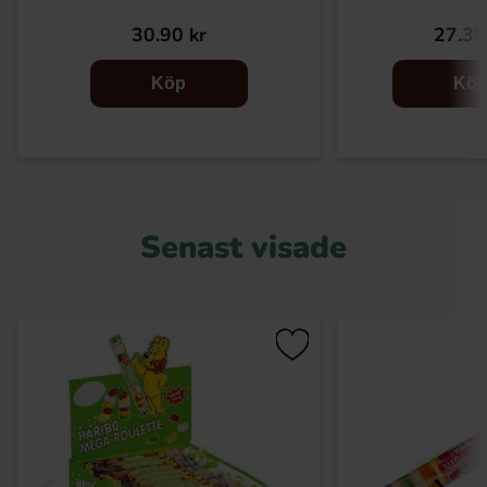
30.90 kr
27.35
Köp
Kö
Senast visade