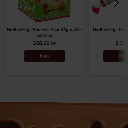
Haribo Mega Roulette Sour 45g x 40st
Haribo Mega Roule
(hel låda)
358.69 kr
9.37 
Köp
Kö