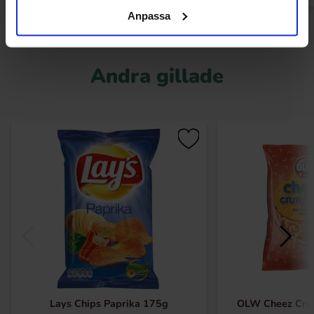
Anpassa
Andra gillade
Lays Chips Paprika 175g
OLW Cheez Cru