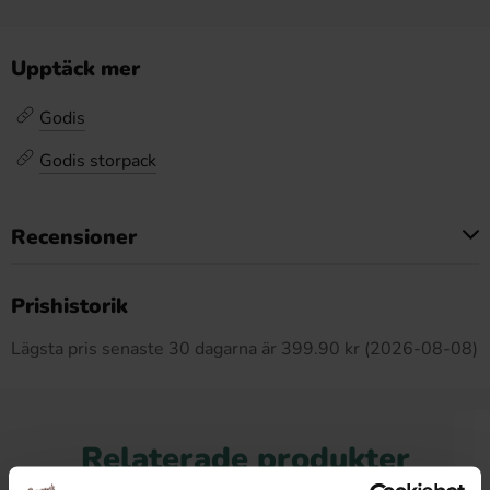
Upptäck mer
Godis
Godis storpack
Recensioner
Produkten har inga recensioner
Prishistorik
Lägsta pris senaste 30 dagarna är 399.90 kr (2026-08-08)
Relaterade produkter