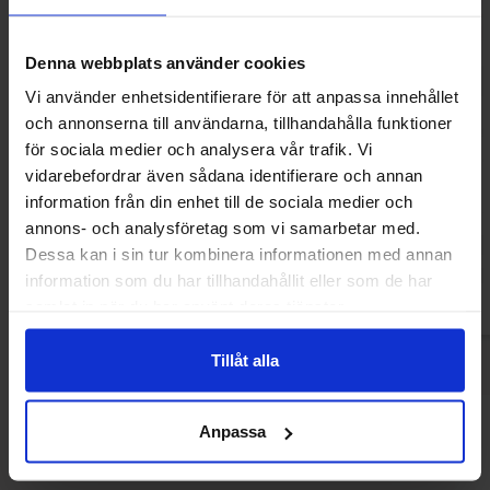
Denna webbplats använder cookies
Vi använder enhetsidentifierare för att anpassa innehållet
och annonserna till användarna, tillhandahålla funktioner
för sociala medier och analysera vår trafik. Vi
NOCCO Focus The Berries 33cl x 24st
Celsius Peach Vib
vidarebefordrar även sådana identifierare och annan
information från din enhet till de sociala medier och
449.90 kr
520.44
annons- och analysföretag som vi samarbetar med.
Dessa kan i sin tur kombinera informationen med annan
Köp
Kö
information som du har tillhandahållit eller som de har
samlat in när du har använt deras tjänster.
Tillåt alla
Anpassa
Andra gillade