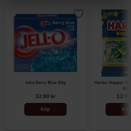
Jello Berry Blue 85g
Haribo Nappar Blå
80g
32.90 kr
12.90
Köp
Kö