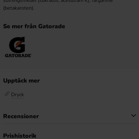
sötningsmedel (sukralos, acesulfam K), färgämne
(betakaroten).
Se mer från Gatorade
Upptäck mer
Dryck
Recensioner
Produkten har inga recensioner
Prishistorik