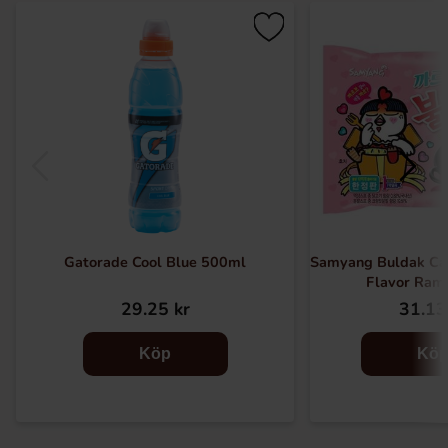
Gatorade Cool Blue 500ml
Samyang Buldak Ca
Flavor Ram
29.25 kr
31.13
Köp
Kö