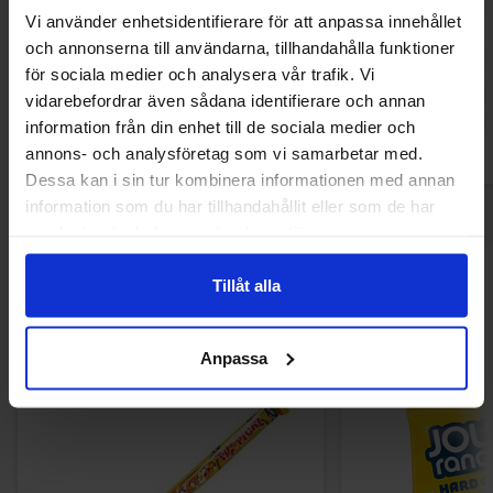
Gatorade Zero Fruit Punch 50cl
Monster Ultra V
Vi använder enhetsidentifierare för att anpassa innehållet
och annonserna till användarna, tillhandahålla funktioner
25.46 kr
29.25
för sociala medier och analysera vår trafik. Vi
vidarebefordrar även sådana identifierare och annan
Köp
Kö
information från din enhet till de sociala medier och
annons- och analysföretag som vi samarbetar med.
Dessa kan i sin tur kombinera informationen med annan
information som du har tillhandahållit eller som de har
samlat in när du har använt deras tjänster.
Andra gillade
Tillåt alla
Anpassa
-54%