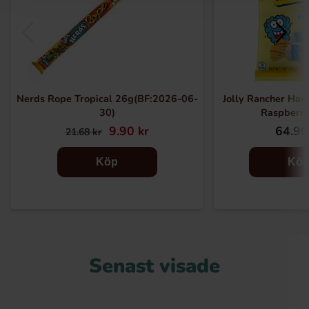
Nerds Rope Tropical 26g(BF:2026-06-
Jolly Rancher Har
30)
Raspberr
9.90 kr
64.90
21.68 kr
Köp
Kö
Senast visade