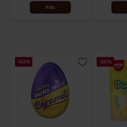
Köp
-63%
-66%