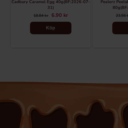
Cadbury Caramel Egg 40g(BF:2026-07-
Peelerz Peel
31)
80g(BF
6.90 kr
18.84 kr
23.56 
Köp