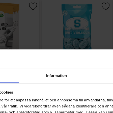
ukglassmix 2L
S-Märke Violskum 70g
Information
9.91 kr
14.90 kr
Köp
Köp
cookies
e för att anpassa innehållet och annonserna till användarna, tillh
vår trafik. Vi vidarebefordrar även sådana identifierare och anna
nnons- och analysföretag som vi samarbetar med. Dessa kan i sin