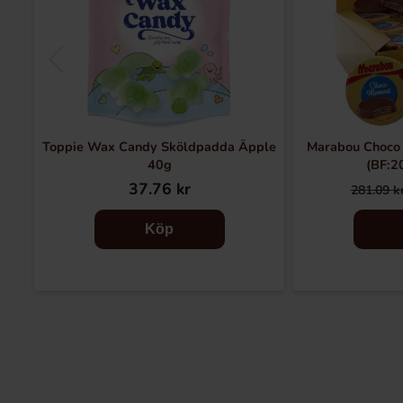
Toppie Wax Candy Sköldpadda Äpple
Marabou Choco
40g
(BF:2
37.76 kr
281.09 k
Köp