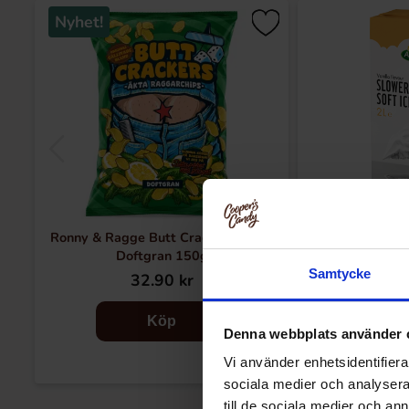
Nyhet!
Ronny & Ragge Butt Crackers Chips
Arla Mj
Doftgran 150g
Samtycke
32.90 kr
14
Köp
Denna webbplats använder 
Vi använder enhetsidentifierar
sociala medier och analysera 
till de sociala medier och a