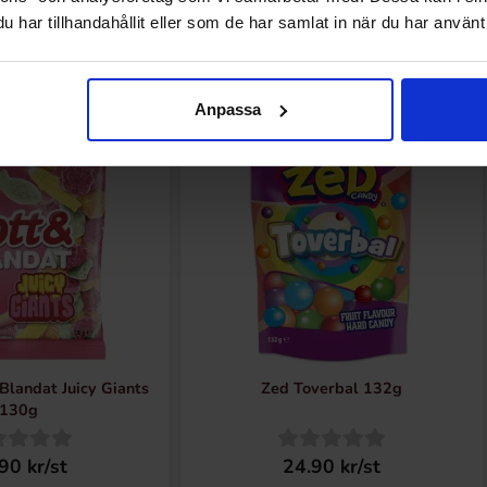
har tillhandahållit eller som de har samlat in när du har använt 
Nyheter
Anpassa
Nyhet!
Blandat Juicy Giants
Zed Toverbal 132g
130g
90 kr/st
24.90 kr/st