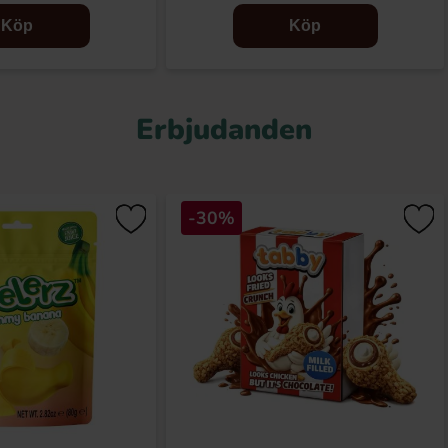
Köp
Köp
Erbjudanden
-30%