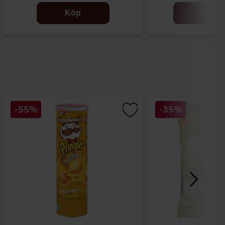
Köp
Köp
-55%
-35%