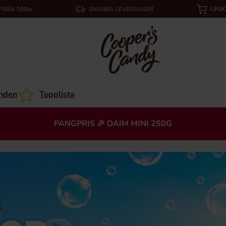
UNI
 FRÅN 599kr
SNABBA LEVERANSER
nden
Topplista
PANGPRIS 🎉 DAIM MINI 250G