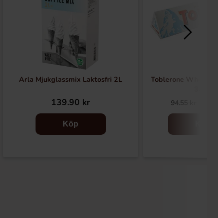
Arla Mjukglassmix Laktosfri 2L
Toblerone White Ch
340g
139.90 kr
69.
94.55 kr
Köp
Köp