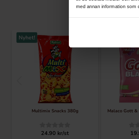
med annan information som du 
Nyhet!
Nyhet!
Multimix Snacks 380g
Malaco Gott & 
24.90 kr/st
19.