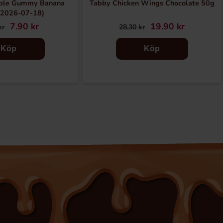
able Gummy Banana
Tabby Chicken Wings Chocolate 50g
:2026-07-18)
7.90 kr
19.90 kr
kr
28.30 kr
Köp
Köp