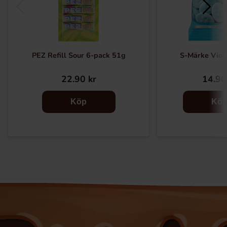
PEZ Refill Sour 6-pack 51g
S-Märke Vio
22.90 kr
14.90
Köp
Kö