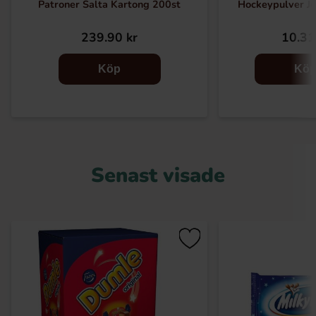
Patroner Salta Kartong 200st
Hockeypulver J
239.90 kr
10.31
Köp
Kö
Senast visade