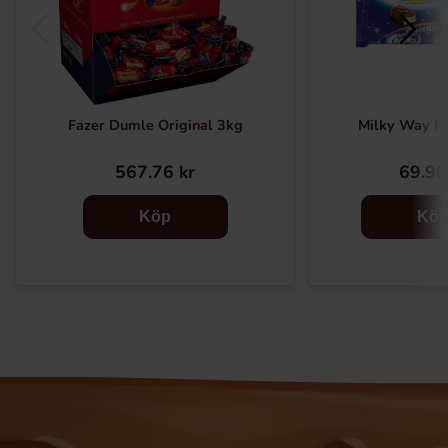
Fazer Dumle Original 3kg
Milky Way M
567.76 kr
69.90
Köp
Kö