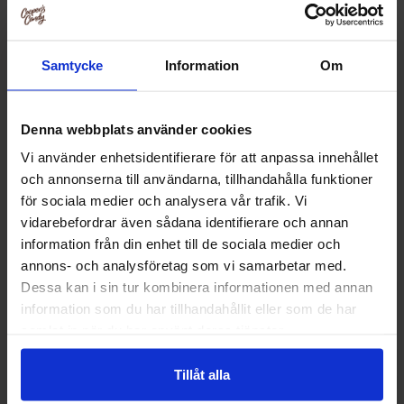
Samtycke
Information
Om
-6%
Denna webbplats använder cookies
Vi använder enhetsidentifierare för att anpassa innehållet
och annonserna till användarna, tillhandahålla funktioner
för sociala medier och analysera vår trafik. Vi
vidarebefordrar även sådana identifierare och annan
information från din enhet till de sociala medier och
annons- och analysföretag som vi samarbetar med.
Rollo Lakrits 2.5kg
Ryfors Lakrit
Dessa kan i sin tur kombinera informationen med annan
information som du har tillhandahållit eller som de har
378.47 kr
31
331.15 kr
samlat in när du har använt deras tjänster.
Köp
Kö
Tillåt alla