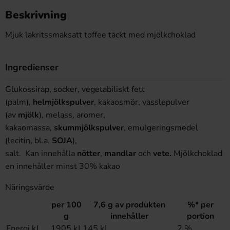
Beskrivning
Mjuk lakritssmaksatt toffee täckt med mjölkchoklad
Ingredienser
Glukossirap, socker, vegetabiliskt fett
(palm),
hel
mjölks
pulver
, kakaosmör, vasslepulver
(av
mjölk
), melass, aromer,
kakaomassa,
skum
mjölks
pulver
, emulgeringsmedel
(lecitin, bl.a.
SOJA
),
salt.
Kan
innehålla
nötter
,
mandlar
och
vete.
Mjölkchoklad
en innehåller minst 30% kakao
Näringsvärde
per 100
7,6 g av produkten
%* per
g
innehåller
portion
Energi kJ
1905 kJ
145 kJ
2 %