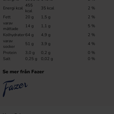
455
Energi kcal
35 kcal
2 %
kcal
Fett
20 g
1,5 g
2 %
varav
14 g
1,1 g
5 %
mättade
Kolhydrater
64 g
4,9 g
2 %
varav
51 g
3,9 g
4 %
socker
Protein
3,0 g
0,2 g
0 %
Salt
0,25 g
0,02 g
0 %
Se mer från Fazer