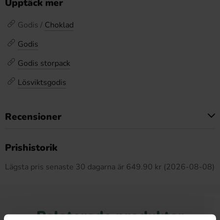
Upptäck mer
Godis /
Choklad
Godis
Godis storpack
Lösviktsgodis
Recensioner
Produkten har inga recensioner
Prishistorik
Lägsta pris senaste 30 dagarna är 649.90 kr (2026-08-08)
Relaterade produkter