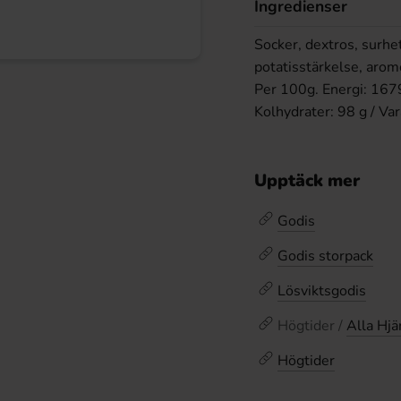
Ingredienser
Socker, dextros, surhe
potatisstärkelse, aro
Per 100g. Energi: 1679 k
Kolhydrater: 98 g / Vara
Upptäck mer
Godis
Godis storpack
Lösviktsgodis
Högtider /
Alla Hjä
Högtider