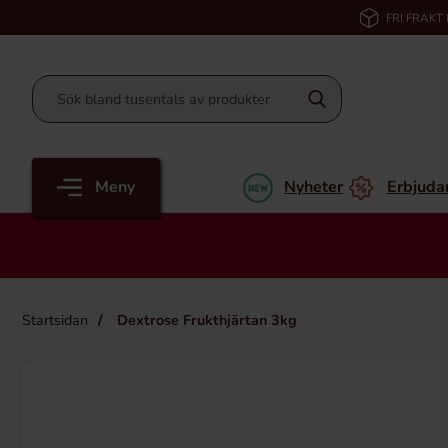
FRI FRAKT
Meny
Nyheter
Erbjuda
Startsidan
Dextrose Frukthjärtan 3kg