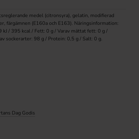
tsreglerande medel (citronsyra), gelatin, modifierad
mer, färgämnen (E160a och E163). Näringsinformation:
J / 395 kcal / Fett: 0 g / Varav mättat fett: 0 g /
v sockerarter: 98 g / Protein: 0,5 g / Salt: 0 g.​
rtans Dag Godis