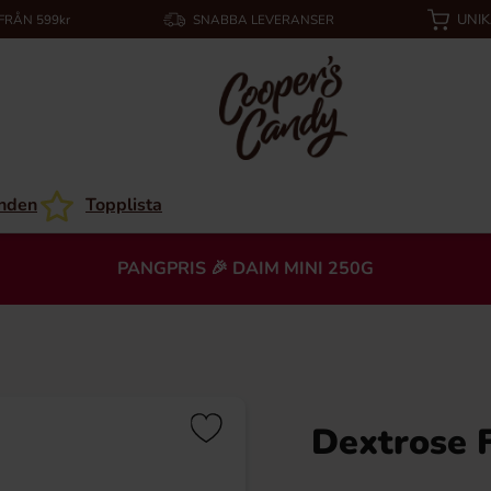
UNI
 FRÅN 599kr
SNABBA LEVERANSER
nden
Topplista
PANGPRIS 🎉 DAIM MINI 250G
Dextrose 