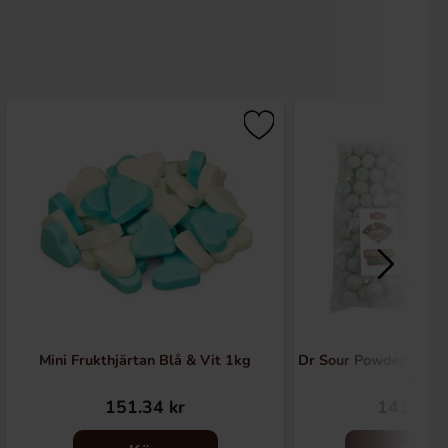
Mini Frukthjärtan Blå & Vit 1kg
Dr Sour Powder Balls
1kg
151.34 kr
141.87 