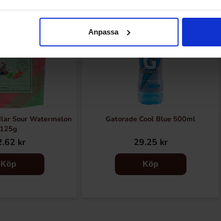
Anpassa
dlar Sour Watermelon
Gatorade Cool Blue 500ml
125g
.62 kr
29.25 kr
Köp
Köp