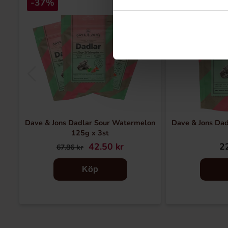
-37%
Dave & Jons Dadlar Sour Watermelon
Dave & Jons Da
125g x 3st
42.50 kr
22
67.86 kr
Köp