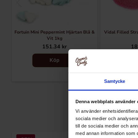
Fortuin Mini Peppermint Hjärtan Blå &
Vidal Filled St
Vit 1kg
151.34 kr
18
Köp
Samtycke
Denna webbplats använder 
Vi använder enhetsidentifierar
sociala medier och analysera 
till de sociala medier och a
med annan information som du 