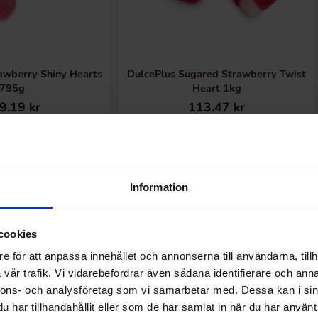
rawberry Shiny Hearts
DulcePlus Sugared Strawberry Twist
795g
Heart 1kg
9.19 kr
113.47 kr
Köp
Köp
Information
cookies
Andra gillade
e för att anpassa innehållet och annonserna till användarna, tillh
vår trafik. Vi vidarebefordrar även sådana identifierare och anna
nnons- och analysföretag som vi samarbetar med. Dessa kan i sin
har tillhandahållit eller som de har samlat in när du har använt 