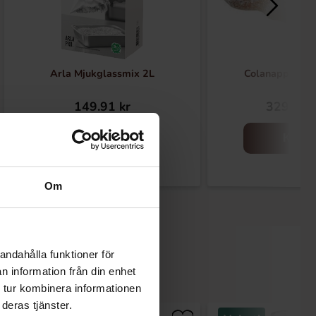
Arla Mjukglassmix 2L
Colanappar Su
149.91 kr
329.90 
Köp
Köp
Om
andahålla funktioner för
n information från din enhet
 tur kombinera informationen
deras tjänster.