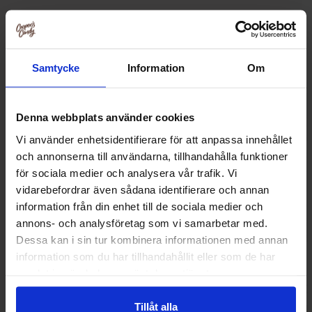
Relaterade produkter
Samtycke
Information
Om
Denna webbplats använder cookies
Vi använder enhetsidentifierare för att anpassa innehållet
och annonserna till användarna, tillhandahålla funktioner
för sociala medier och analysera vår trafik. Vi
vidarebefordrar även sådana identifierare och annan
information från din enhet till de sociala medier och
annons- och analysföretag som vi samarbetar med.
Dessa kan i sin tur kombinera informationen med annan
Nordthy Hårda Saltlakritsbåtar
Nordthy Lakrits 
information som du har tillhandahållit eller som de har
Sockerfri 65g
samlat in när du har använt deras tjänster.
18.84 kr
22.90
Tillåt alla