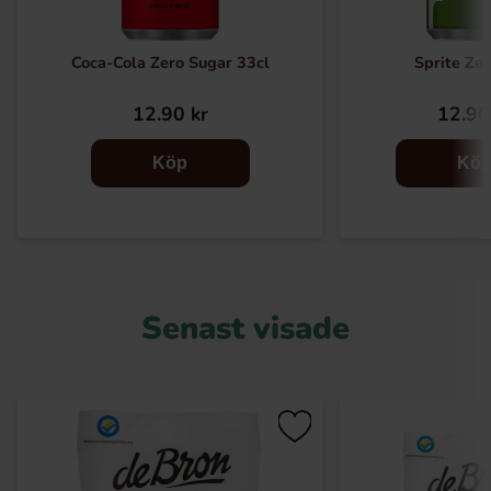
Coca-Cola Zero Sugar 33cl
Sprite Zer
12.90 kr
12.90
Köp
Kö
Senast visade