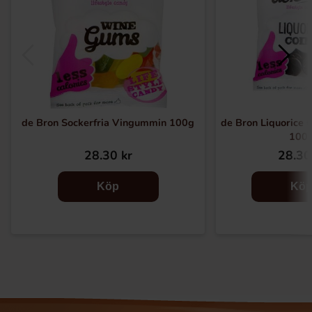
de Bron Sockerfria Vingummin 100g
de Bron Liquorice C
100
28.30 kr
28.30
Köp
Kö