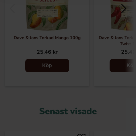
Dave & Jons Torkad Mango 100g
Dave & Jons Torka
Twist 
25.46 kr
25.46
Köp
Kö
Senast visade