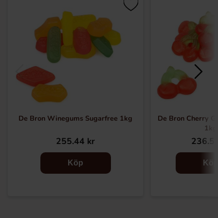
De Bron Winegums Sugarfree 1kg
De Bron Cherry G
1kg
255.44 kr
236.51
Köp
Kö