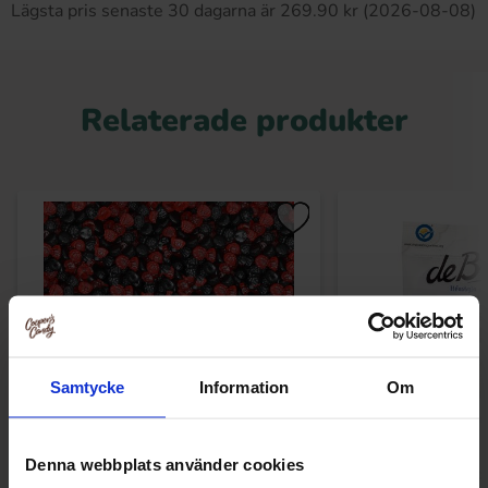
Lägsta pris senaste 30 dagarna är 269.90 kr (2026-08-08)
Relaterade produkter
Samtycke
Information
Om
Denna webbplats använder cookies
Skogsbär Sockerfria 2kg
de Bron Pokerfruit