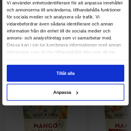
Vi använder enhetsidentifierare för att anpassa innehållet
299.90 kr
28.30
och annonserna till användarna, tillhandahålla funktioner
för sociala medier och analysera vår trafik. Vi
Köp
Kö
vidarebefordrar även sådana identifierare och annan
information från din enhet till de sociala medier och
annons- och analysföretag som vi samarbetar med.
Dessa kan i sin tur kombinera informationen med annan
information som du har tillhandahållit eller som de har
samlat in när du har använt deras tjänster.
Andra gillade
Tillåt alla
Anpassa