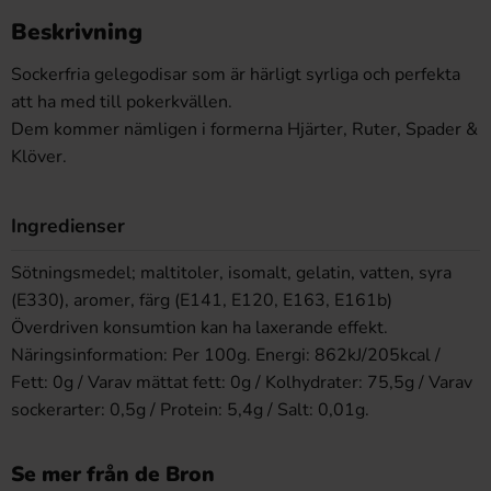
Beskrivning
Sockerfria gelegodisar som är härligt syrliga och perfekta
att ha med till pokerkvällen.
Dem kommer nämligen i formerna Hjärter, Ruter, Spader &
Klöver.
Ingredienser
Sötningsmedel; maltitoler, isomalt, gelatin, vatten, syra
(E330), aromer, färg (E141, E120, E163, E161b)
Överdriven konsumtion kan ha laxerande effekt.
Näringsinformation: Per 100g. Energi: 862kJ/205kcal /
Fett: 0g / Varav mättat fett: 0g / Kolhydrater: 75,5g / Varav
sockerarter: 0,5g / Protein: 5,4g / Salt: 0,01g.
Se mer från de Bron