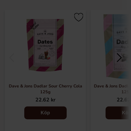
Dave & Jons Dadlar Sour Cherry Cola
Dave & Jons Dadlar
125g
125
22.62 kr
22.62
Köp
Kö