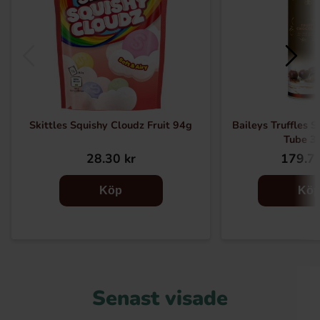
Skittles Squishy Cloudz Fruit 94g
Baileys Truffles 
Tube 3
28.30 kr
179.72
Köp
Kö
Senast visade