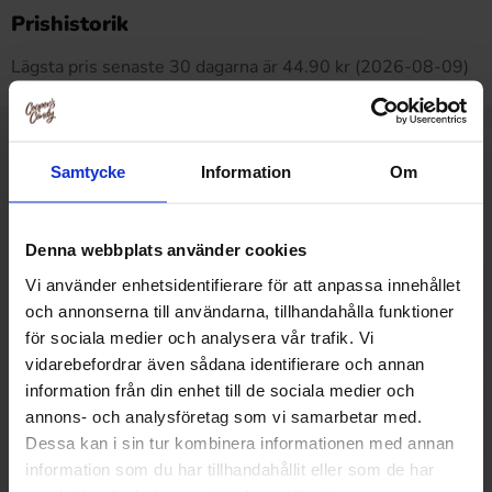
Produkten har inga recensioner
Prishistorik
Lägsta pris senaste 30 dagarna är 44.90 kr (2026-08-09)
Relaterade produkter
Samtycke
Information
Om
Denna webbplats använder cookies
Vi använder enhetsidentifierare för att anpassa innehållet
och annonserna till användarna, tillhandahålla funktioner
för sociala medier och analysera vår trafik. Vi
vidarebefordrar även sådana identifierare och annan
information från din enhet till de sociala medier och
annons- och analysföretag som vi samarbetar med.
Dessa kan i sin tur kombinera informationen med annan
information som du har tillhandahållit eller som de har