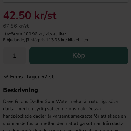
42.50 kr
/st
67.86 kr/st
Jämförpris 180.96 kr / kilo el. liter
Erbjudande, jämförpris 113.33 kr / kilo el. liter
Köp
Finns i lager 67 st
Beskrivning
Dave & Jons Dadlar Sour Watermelon är naturligt söta
dadlar med en syrlig vattenmelonsmak. Dessa
handplockade dadlar är varsamt smaksatta för att skapa en
spännande fusion mellan den naturliga sötman från dadlar
och den uppfriskande smaken av syrlig vattenmelon. En