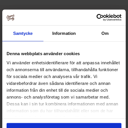
Relaterade produkter
Samtycke
Information
Om
Denna webbplats använder cookies
Vi använder enhetsidentifierare för att anpassa innehållet
och annonserna till användarna, tillhandahålla funktioner
för sociala medier och analysera vår trafik. Vi
vidarebefordrar även sådana identifierare och annan
information från din enhet till de sociala medier och
annons- och analysföretag som vi samarbetar med.
Dessa kan i sin tur kombinera informationen med annan
information som du har tillhandahållit eller som de har
Dave & Jons Dadlar Ginger Bread 125g
Dave & Jons Dadla
samlat in när du har använt deras tjänster.
125