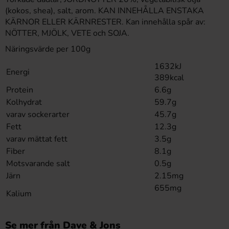
(kokos, shea), salt, arom. KAN INNEHÅLLA ENSTAKA
KÄRNOR ELLER KÄRNRESTER. Kan innehålla spår av:
NÖTTER, MJÖLK, VETE och SOJA.
Näringsvärde per 100g
1632kJ
Energi
389kcal
Protein
6.6g
Kolhydrat
59.7g
varav sockerarter
45.7g
Fett
12.3g
varav mättat fett
3.5g
Fiber
8.1g
Motsvarande salt
0.5g
Järn
2.15mg
655mg
Kalium
Se mer från Dave & Jons