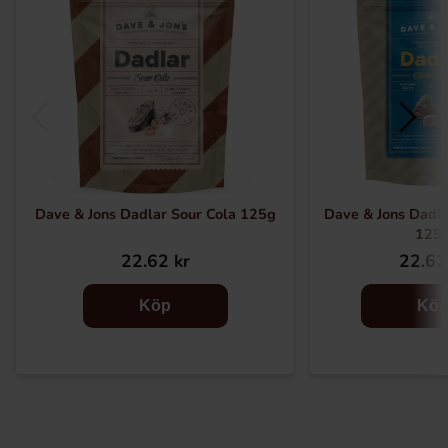
Dave & Jons Dadlar Sour Cola 125g
Dave & Jons Dadla
125
22.62 kr
22.62
Köp
Kö