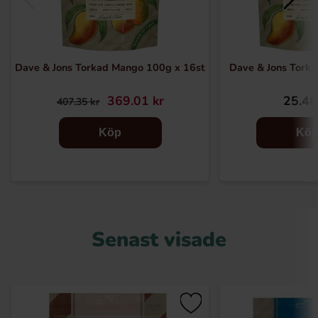
Dave & Jons Torkad Mango 100g x 16st
Dave & Jons Tork
369.01 kr
25.46
407.35 kr
Köp
Kö
Senast visade