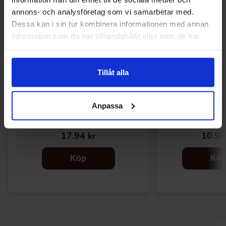
annons- och analysföretag som vi samarbetar med.
Dessa kan i sin tur kombinera informationen med annan
information som du har tillhandahållit eller som de har
samlat in när du har använt deras tjänster.
Tillåt alla
Anpassa
Fripsy Crispy Sticks Habanero & Lime
OHO Snacks Swe
120g
17.94 kr
10.90
Köp
Kö