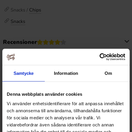
Snacks /
Chips
Snacks
Recensioner
Produkten har inga recensioner
Prishistorik
Lägsta pris senaste 30 dagarna är 17.94 kr (2026-08-09)
Samtycke
Information
Om
Denna webbplats använder cookies
Relaterade produkter
Vi använder enhetsidentifierare för att anpassa innehållet
och annonserna till användarna, tillhandahålla funktioner
för sociala medier och analysera vår trafik. Vi
vidarebefordrar även sådana identifierare och annan
information från din enhet till de sociala medier och