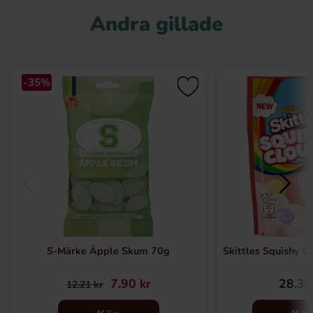
Andra gillade
-35%
S-Märke Äpple Skum 70g
Skittles Squishy C
7.90 kr
28.30
12.21 kr