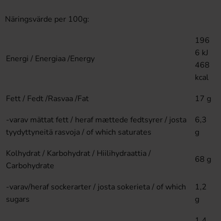
Näringsvärde per 100g:
196
6 kJ
Energi / Energiaa /Energy
468
kcal
Fett / Fedt /Rasvaa /Fat
17 g
-varav mättat fett / heraf mættede fedtsyrer / josta
6,3
tyydyttyneitä rasvoja / of which saturates
g
Kolhydrat / Karbohydrat / Hiilihydraattia /
68 g
Carbohydrate
-varav/heraf sockerarter / josta sokerieta / of which
1,2
sugars
g
1,4