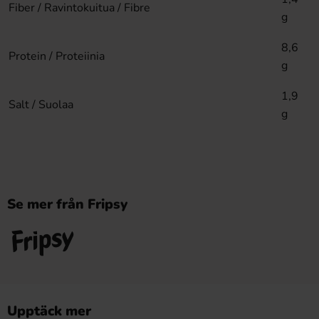
Fiber / Ravintokuitua / Fibre
g
8,6
Protein / Proteiinia
g
1,9
Salt / Suolaa
g
Se mer från Fripsy
Upptäck mer