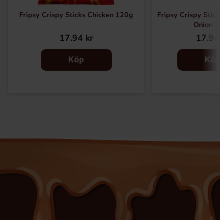
Fripsy Crispy Sticks Chicken 120g
Fripsy Crispy Stic
Onion 
17.94 kr
17.94
Köp
Kö