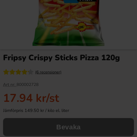
Fripsy Crispy Sticks Pizza 120g
(6 recensioner)
Art nr:
800002728
17.94 kr
/st
Jämförpris 149.50 kr / kilo el. liter
Bevaka