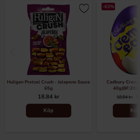
-63%
Huligan Pretzel Crush - Jalapeno Sauce
Cadbury Creme
65g
40g(BF:202
18.84 kr
6
18.84 kr
Köp
Kö