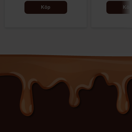
Köp
Kö