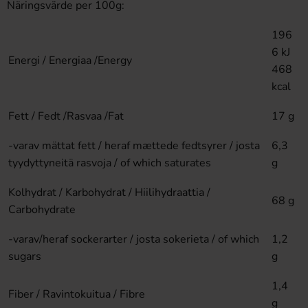
Näringsvärde per 100g:
196
6 kJ
Energi / Energiaa /Energy
468
kcal
Fett / Fedt /Rasvaa /Fat
17 g
-varav mättat fett / heraf mættede fedtsyrer / josta
6,3
tyydyttyneitä rasvoja / of which saturates
g
Kolhydrat / Karbohydrat / Hiilihydraattia /
68 g
Carbohydrate
-varav/heraf sockerarter / josta sokerieta / of which
1,2
sugars
g
1,4
Fiber / Ravintokuitua / Fibre
g