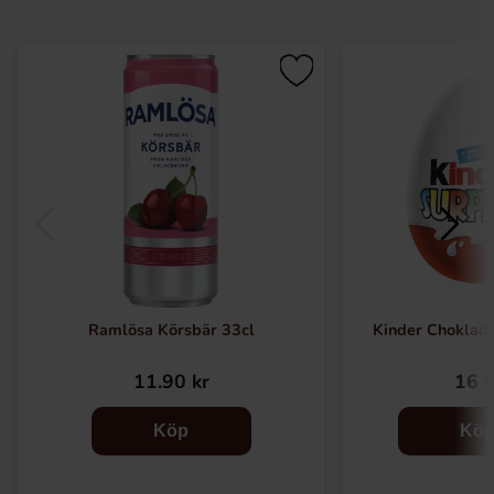
Ramlösa Körsbär 33cl
Kinder Choklad
11.90 kr
16 k
Köp
Kö