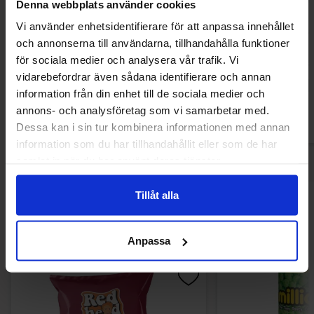
Denna webbplats använder cookies
Vi använder enhetsidentifierare för att anpassa innehållet
Felko Mega Gummies American
Asian Food G
och annonserna till användarna, tillhandahålla funktioner
Hamburger 120g
för sociala medier och analysera vår trafik. Vi
37.76 kr
18.84
vidarebefordrar även sådana identifierare och annan
information från din enhet till de sociala medier och
Köp
Kö
annons- och analysföretag som vi samarbetar med.
Dessa kan i sin tur kombinera informationen med annan
information som du har tillhandahållit eller som de har
samlat in när du har använt deras tjänster.
Tillåt alla
Andra gillade
Anpassa