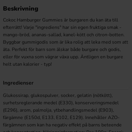
Beskrivning
Cokoc Hamburger Gummies är burgaren du kan äta till
efterrätt! Varje "ingrediens" har sin egen fruktiga smak -
mango-bröd, ananas-sallad, kanel-kött och citron-botten.
Byggbar gummigodis som är lika rolig att leka med som att
äta. Perfekt för barn som älskar både burgare och godis,
eller för vuxna som vägrar växa upp. Äntligen en burgare
helt utan kalorier - typ!
Ingredienser
Glukossirap, glukospulver, socker, gelatin (nötkött),
surhetsreglerande medel (E330), konserveringsmedel
(E296), arom, palmolja, ytbehandlingsmedel (E903),
färgämne (E150d, E133, E102, E129). Innehåller AZO-
färgämnen som kan ha negativ effekt på barns beteende