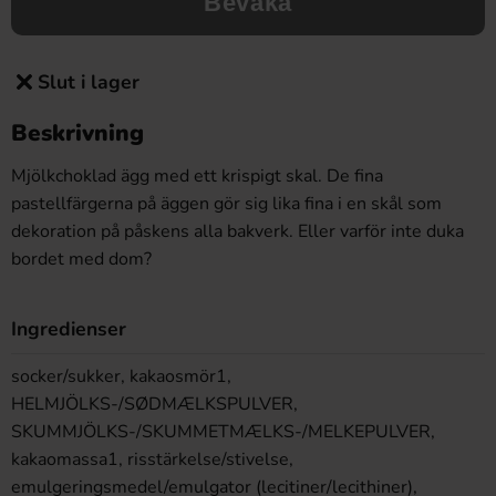
Bevaka
Slut i lager
Beskrivning
Mjölkchoklad ägg med ett krispigt skal. De fina
pastellfärgerna på äggen gör sig lika fina i en skål som
dekoration på påskens alla bakverk. Eller varför inte duka
bordet med dom?
Ingredienser
socker/sukker, kakaosmör1,
HELMJÖLKS-/SØDMÆLKSPULVER,
SKUMMJÖLKS-/SKUMMETMÆLKS-/MELKEPULVER,
kakaomassa1, risstärkelse/stivelse,
emulgeringsmedel/emulgator (lecitiner/lecithiner),