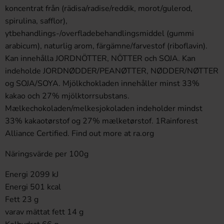
koncentrat från (rädisa/radise/reddik, morot/gulerod,
spirulina, safflor),
ytbehandlings-/overfladebehandlingsmiddel (gummi
arabicum), naturlig arom, färgämne/farvestof (riboflavin).
Kan innehålla JORDNÖTTER, NÖTTER och SOJA. Kan
indeholde JORDNØDDER/PEANØTTER, NØDDER/NØTTER
og SOJA/SOYA. Mjölkchokladen innehåller minst 33%
kakao och 27% mjölktorrsubstans.
Mælkechokoladen/melkesjokoladen indeholder mindst
33% kakaotørstof og 27% mælketørstof. 1Rainforest
Alliance Certified. Find out more at ra.org
Näringsvärde per 100g
Energi 2099 kJ
Energi 501 kcal
Fett 23 g
varav mättat fett 14 g