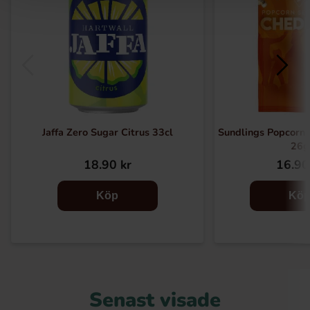
Jaffa Zero Sugar Citrus 33cl
Sundlings Popcorn
26g
18.90 kr
16.90
Köp
Kö
Senast visade