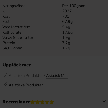
Näringsvärde
Per 100gram
kJ
2937
Kcal
701
Fett
67,9g
Vara Mättat fett
5,4g
Kolhydrater
17,8g
Varav Sockerarter
1,9g
Protein
7,2g
Salt (i gram)
1,7g
Upptäck mer
Asiatiska Produkter /
Asiatisk Mat
Asiatiska Produkter
Recensioner