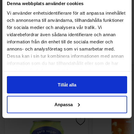
Denna webbplats använder cookies
Vi använder enhetsidentifierare för att anpassa innehållet
Nanguo Yellow Chili Sauce Spicy
FSG Garlic and Ch
och annonserna till användarna, tillhandahålla funktioner
135g(BF:17-07-2026)
210
för sociala medier och analysera vår trafik. Vi
24.99 kr
51.96
33.03 kr
vidarebefordrar även sådana identifierare och annan
information från din enhet till de sociala medier och
Köp
Kö
annons- och analysföretag som vi samarbetar med.
Dessa kan i sin tur kombinera informationen med annan
information som du har tillhandahållit eller som de har
samlat in när du har använt deras tjänster.
Tillåt alla
Andra gillade
Anpassa