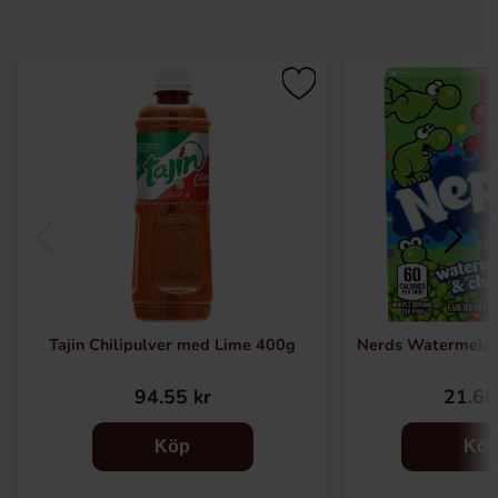
Tajin Chilipulver med Lime 400g
Nerds Watermelon
94.55 kr
21.68
Köp
Kö