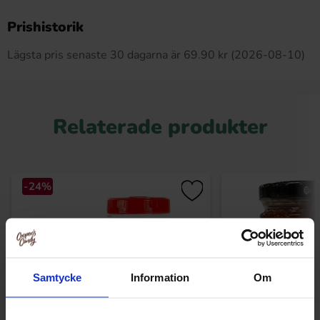
Produkten har inga recensioner
Prishistorik
Lägsta pris senaste 30 dagarna är 69.90 kr (2026-08-10)
Relaterade produkter
-24%
Samtycke
Information
Om