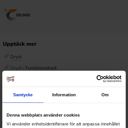
Upptäck mer
Dryck
Dryck /
Funktionsdryck
Recensioner
Samtycke
Information
Om
Produkten har inga recensioner
Prishistorik
Denna webbplats använder cookies
Lägsta pris senaste 30 dagarna är 18.89 kr (2026-08-07)
Vi använder enhetsidentifierare för att anpassa innehållet