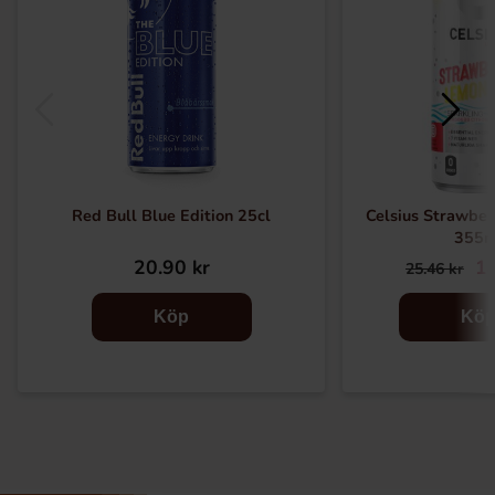
Red Bull Blue Edition 25cl
Celsius Strawbe
355m
20.90 kr
18
25.46 kr
Köp
Kö