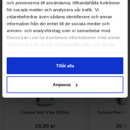
och annonserna till användarna, tillhandahålla funktioner
för sociala medier och analysera vår trafik. Vi
Relaterade produkter
vidarebefordrar även sådana identifierare och annan
information från din enhet till de sociala medier och
annons- och analysföretag som vi samarbetar med.
Dessa kan i sin tur kombinera informationen med annan
information som du har tillhandahållit eller som de har
samlat in när du har använt deras tjänster.
Tillåt alla
Anpassa
Celsius Volt Vibe 355ml
Celsius Pear Li
26.90 kr
26.90