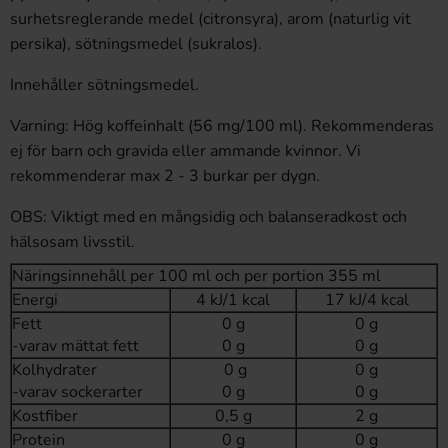
surhetsreglerande medel (citronsyra), arom (naturlig vit
persika), sötningsmedel (sukralos).
Innehåller sötningsmedel.
Varning: Hög koffeinhalt (56 mg/100 ml). Rekommenderas
ej för barn och gravida eller ammande kvinnor. Vi
rekommenderar max 2 - 3 burkar per dygn.
OBS: Viktigt med en mångsidig och balanseradkost och
hälsosam livsstil.
Näringsinnehåll per 100 ml och per portion 355 ml
Energi
4 kJ/1 kcal
17 kJ/4 kcal
Fett
0 g
0 g
-varav mättat fett
0 g
0 g
Kolhydrater
0 g
0 g
-varav sockerarter
0 g
0 g
Kostfiber
0,5 g
2 g
Protein
0 g
0 g