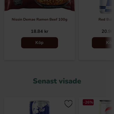
Nissin Demae Ramen Beef 100g
Red Bull
18.84 kr
20.90
Köp
Kö
Senast visade
-26%