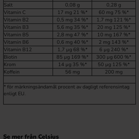
Salt
0,08 g
0,28 g
Vitamin C
17 mg 21 %*
60 mg 75 %*
Vitamin B2
0,5 mg 34 %*
1,7 mg 121 %*
Vitamin B3
5,6 mg 35 %*
20 mg 125 %*
Vitamin B5
2,8 mg 47 %*
10 mg 167 %*
Vitamin B6
0,6 mg 40 %*
2 mg 143 %*
Vitamin B12
1,7 µg 68 %*
6 µg 240 %*
Biotin
85 µg 169 %*
300 µg 600 %*
Krom
14 µg 35 %*
50 µg 125 %*
Koffein
56 mg
200 mg
* för märkningsändamål procent av dagligt referensintag
enligt EU.
Se mer från Celsius