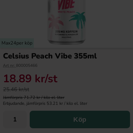
Max24per köp
Celsius Peach Vibe 355ml
Art nr:
800005466
18.89 kr
/st
25.46 kr/st
Jämförpris 71.72 kr / kilo el. liter
Erbjudande, jämförpris 53.21 kr / kilo el. liter
Köp