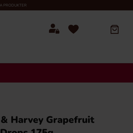
KA PRODUKTER
 & Harvey Grapefruit
 Drops 175g