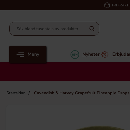
FRI FRAKT
Meny
Nyheter
Erbjuda
Startsidan
Cavendish & Harvey Grapefruit Pineapple Drop