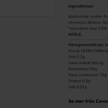
Ingredienser
glukossirap, socker, fr
citronsyra; dextros, fä
*ekvivalent med 7,5% 
MJÖLK.
Näringsinnehåll per 
Energi 1648kJ/388kca
Fett 0.2g
Varav mättat fett 0g
Kolhydrater 96g
Varav sockerarter 70g
Protein 0.5g
Salt 0.01g
Se mer från Cave