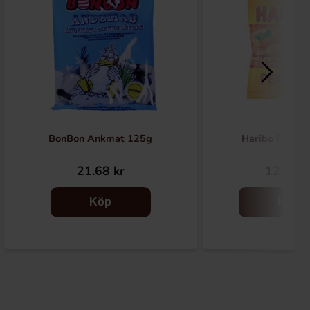
BonBon Ankmat 125g
Haribo Persik
21.68 kr
12.21 k
Köp
Köp