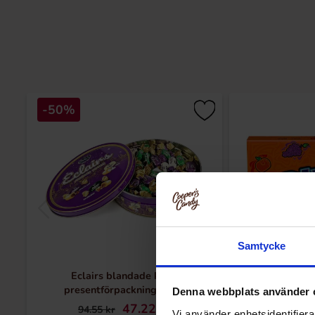
-50%
Samtycke
Eclairs blandade kolor
Runts C
presentförpackning 450g
Denna webbplats använder 
47.22 kr
36
94.55 kr
Vi använder enhetsidentifierar