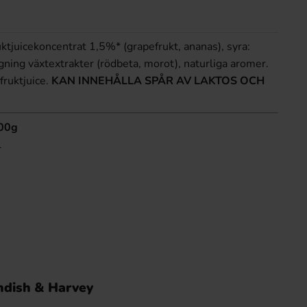
uktjuicekoncentrat 1,5%* (grapefrukt, ananas), syra:
rgning växtextrakter (rödbeta, morot), naturliga aromer.
fruktjuice.
KAN INNEHÅLLA SPÅR AV LAKTOS OCH
100g
l
ndish & Harvey