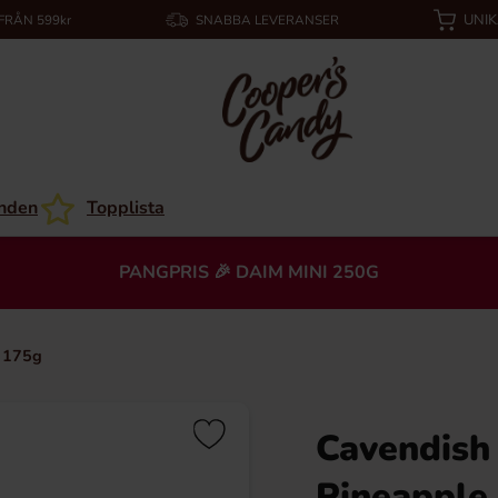
UNI
 FRÅN 599kr
SNABBA LEVERANSER
nden
Topplista
PANGPRIS 🎉 DAIM MINI 250G
s 175g
Cavendish
Pineapple