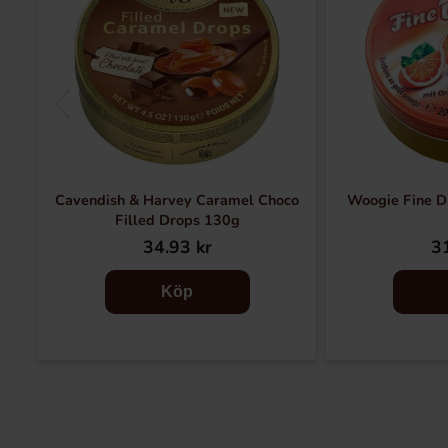
Cavendish & Harvey Caramel Choco
Woogie Fine D
Filled Drops 130g
34.93 kr
31
Köp