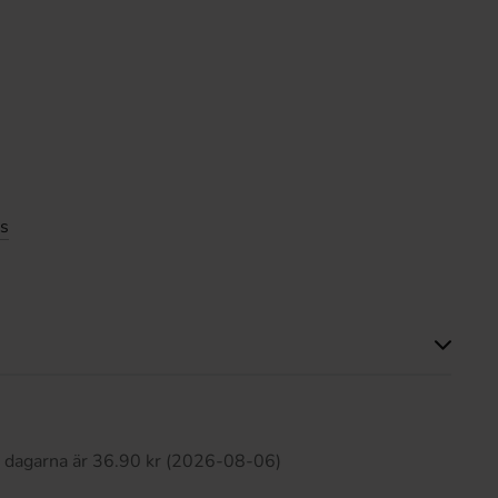
is
Produkten har inga recensioner
0 dagarna är 36.90 kr (2026-08-06)