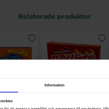
Relaterade produkter
Information
andy Box 141g
Red Hots Video Box 155g
cookies
.90 kr
39.90 kr
e för att anpassa innehållet och annonserna till användarna, tillh