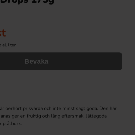
st
el. liter
Bevaka
r oerhört prisvärda och inte minst sagt goda. Den här
anas ger en fruktig och lång eftersmak. Jättegoda
k plåtburk.