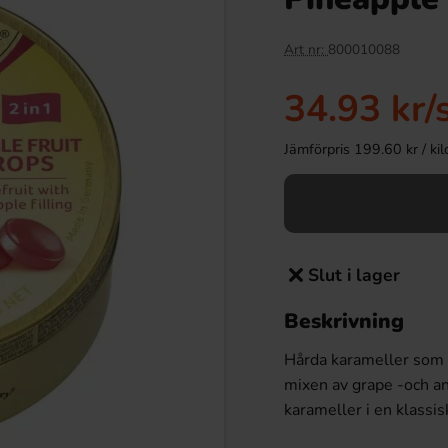
Art nr:
800010088
34.93 kr
/
Jämförpris 199.60 kr / kilo 
Slut i lager
Beskrivning
Hårda karameller som ä
mixen av grape -och an
karameller i en klassis