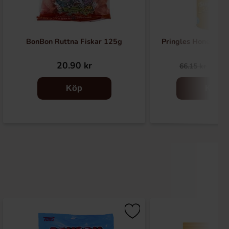
BonBon Ruttna Fiskar 125g
Pringles Honey Mu
20.90 kr
29.
66.15 kr
Köp
Köp