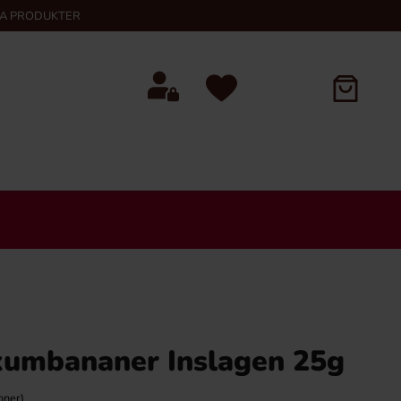
KA PRODUKTER
Skumbananer Inslagen 25g
oner)