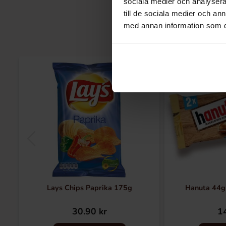
sociala medier och analysera 
till de sociala medier och a
med annan information som du 
Lays Chips Paprika 175g
Hanuta 44g
30.90 kr
14