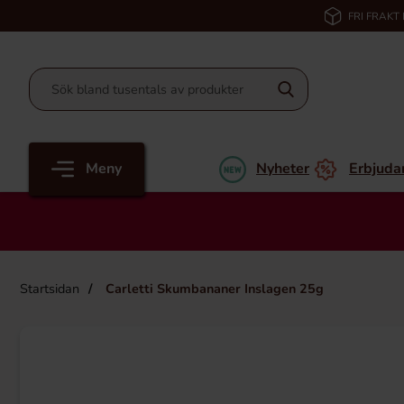
FRI FRAKT
Meny
Nyheter
Erbjuda
Startsidan
Carletti Skumbananer Inslagen 25g