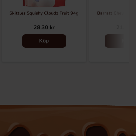
Skittles Squishy Cloudz Fruit 94g
Barratt Chewy No
28.30 kr
21.90 k
Köp
Köp