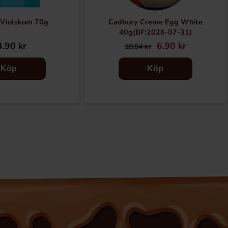
 Violskum 70g
Cadbury Creme Egg White
40g(BF:2026-07-31)
.90 kr
6.90 kr
18.84 kr
Köp
Köp