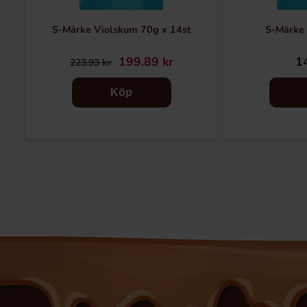
S-Märke Violskum 70g x 14st
S-Märke
199.89 kr
14
223.93 kr
Köp