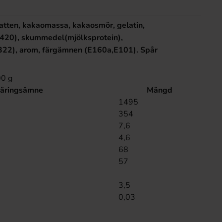
vatten, kakaomassa, kakaosmör, gelatin,
E420), skummedel(mjölksprotein),
322
)
, arom, färgämnen (E160a,E101). Spår
00 g
äringsämne
Mängd
1495
354
7,6
4,6
68
57
3,5
0,03