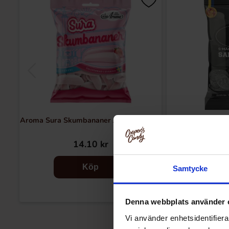
Aroma Sura Skumbananer Jordgubb 95g
S-Märke 
14.10 kr
12
Köp
Samtycke
Denna webbplats använder 
Vi använder enhetsidentifierar