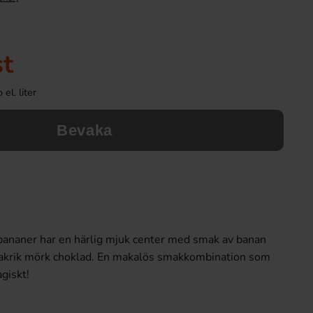
st
el. liter
Bevaka
mbananer har en härlig mjuk center med smak av banan
akrik mörk choklad. En makalös smakkombination som
agiskt!