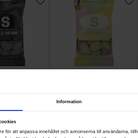
Salt Skum 70g
S-Märke Surt Skum 70g
.90 kr
12.90 kr
Köp
Köp
Information
cookies
e för att anpassa innehållet och annonserna till användarna, tillh