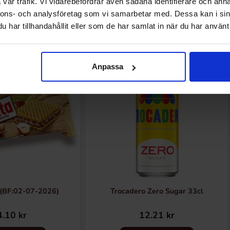
vår trafik. Vi vidarebefordrar även sådana identifierare och anna
nnons- och analysföretag som vi samarbetar med. Dessa kan i sin
Andra gillade
har tillhandahållit eller som de har samlat in när du har använt 
Anpassa
(BF:02-07-2026)
Trocadero Zero Sugar 33cl
.10 kr
12.21 kr