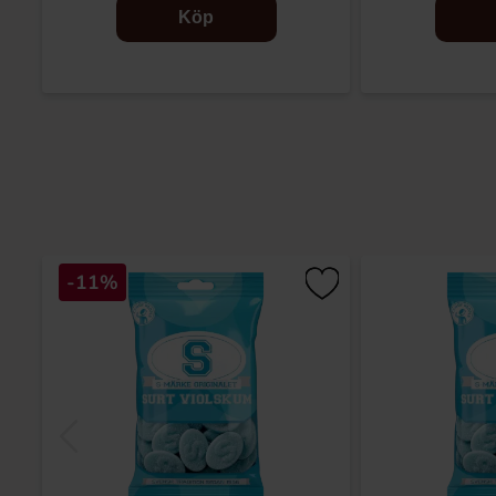
Köp
-11%