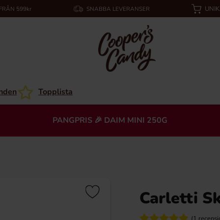
UNI
 FRÅN 599kr
SNABBA LEVERANSER
nden
Topplista
PANGPRIS 🎉 DAIM MINI 250G
Carletti 
(1 recensi