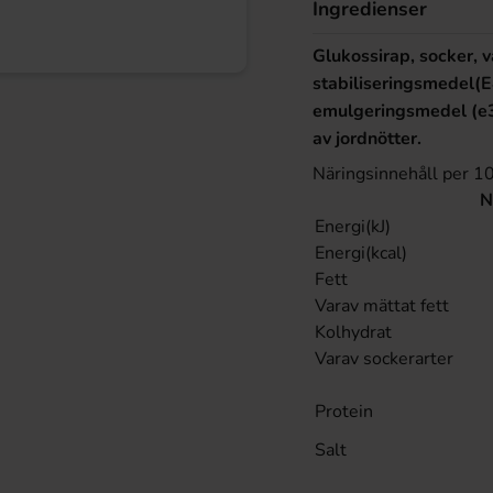
Ingredienser
Glukossirap, socker, 
stabiliseringsmedel(
emulgeringsmedel
(
e
av jordnötter.
Näringsinnehåll per 1
N
Energi(kJ)
Energi(kcal)
Fett
Varav mättat fett
Kolhydrat
Varav sockerarter
Protein
Salt