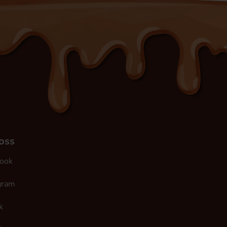
 oss
ook
gram
k