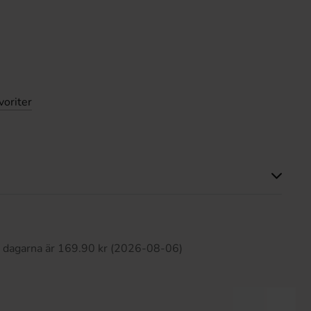
voriter
Produkten har inga recensioner
0 dagarna är 169.90 kr (2026-08-06)