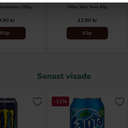
Strawberry 198g
Milky Way Twin 43g
.90 kr
12.90 kr
Köp
Köp
Senast visade
-12%