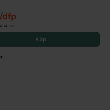
/dfp
o el. liter
Köp
st