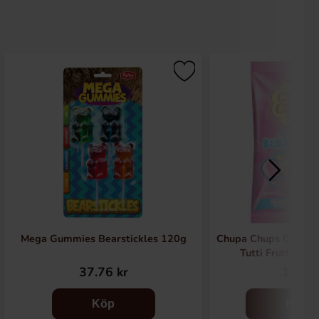
Mega Gummies Bearstickles 120g
Chupa Chups Cotton
Tutti Frutti Fla
37.76 kr
16 kr
Köp
Köp