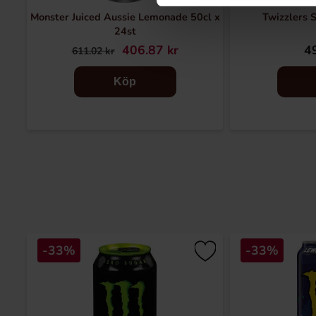
Monster Juiced Aussie Lemonade 50cl x
Twizzlers 
24st
406.87 kr
49
611.02 kr
Köp
-33%
-33%