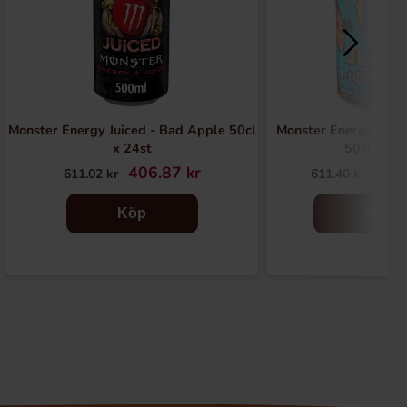
Monster Energy Juiced - Bad Apple 50cl
Monster Energy Juic
x 24st
50cl x 24
406.87 kr
406
611.02 kr
611.40 kr
Köp
Köp