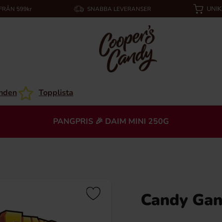
UNI
 FRÅN 599kr
SNABBA LEVERANSER
nden
Topplista
PANGPRIS 🎉 DAIM MINI 250G
Candy Gang