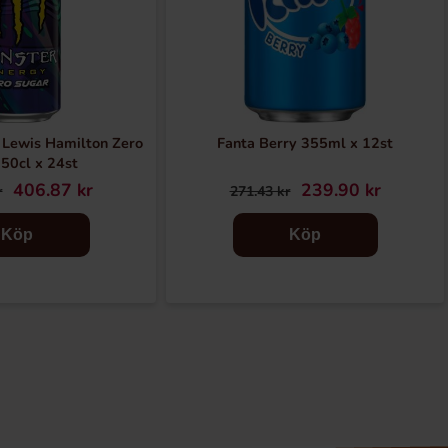
 Lewis Hamilton Zero
Fanta Berry 355ml x 12st
50cl x 24st
406.87 kr
239.90 kr
r
271.43 kr
Köp
Köp