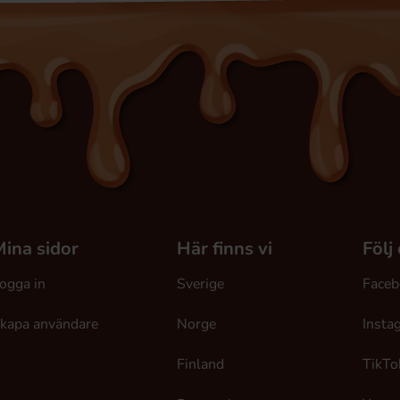
ina sidor
Här finns vi
Följ
ogga in
Sverige
Faceb
kapa användare
Norge
Insta
Finland
TikTo