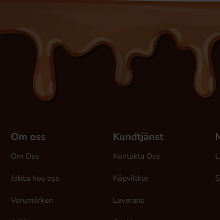
Om oss
Kundtjänst
M
Om Oss
Kontakta Oss
L
Jobba hos oss
Köpvillkor
S
Varumärken
Leverans